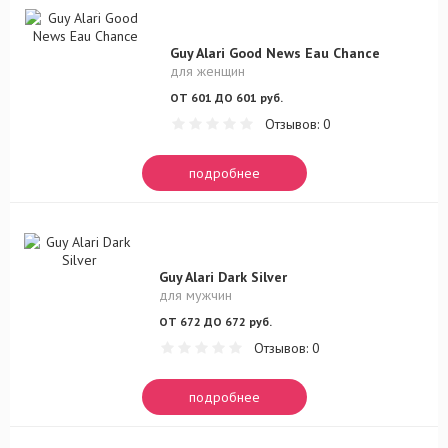
Guy Alari Good News Eau Chance
для женщин
ОТ 601 ДО 601 руб.
Отзывов: 0
подробнее
Guy Alari Dark Silver
для мужчин
ОТ 672 ДО 672 руб.
Отзывов: 0
подробнее