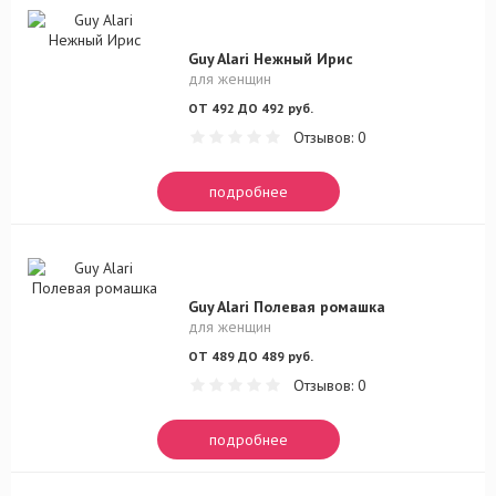
Guy Alari Нежный Ирис
для женщин
ОТ 492 ДО 492 руб.
Отзывов: 0
подробнее
Guy Alari Полевая ромашка
для женщин
ОТ 489 ДО 489 руб.
Отзывов: 0
подробнее