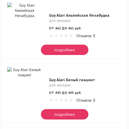
Guy Alari Альпийская Незабудка
для женщин
ОТ 462 ДО 462 руб.
Отзывов: 0
подробнее
Guy Alari Белый гиацинт
для женщин
ОТ 495 ДО 495 руб.
Отзывов: 0
подробнее