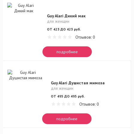
Guy Alari Дикий мак
для женщин
ОТ 423 ДО 423 руб.
Отзывов: 0
подробнее
Guy Alari Душистая мимоза
для женщин
ОТ 495 ДО 495 руб.
Отзывов: 0
подробнее