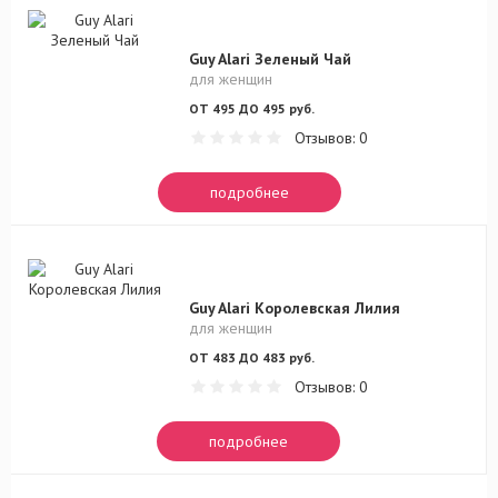
Guy Alari Зеленый Чай
для женщин
ОТ 495 ДО 495 руб.
Отзывов: 0
подробнее
Guy Alari Королевская Лилия
для женщин
ОТ 483 ДО 483 руб.
Отзывов: 0
подробнее