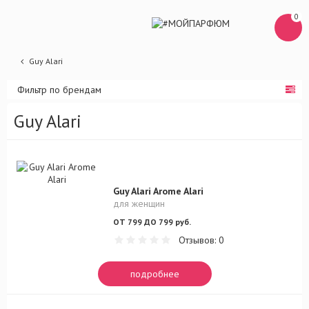
0
Guy Alari
Фильтр по брендам
Guy Alari
Guy Alari Arome Alari
для женщин
ОТ 799 ДО 799 руб.
Отзывов: 0
подробнее