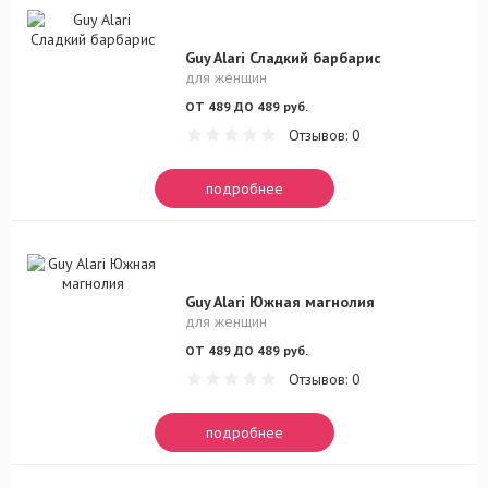
Guy Alari Сладкий барбарис
для женщин
ОТ 489 ДО 489 руб.
Отзывов: 0
подробнее
Guy Alari Южная магнолия
для женщин
ОТ 489 ДО 489 руб.
Отзывов: 0
подробнее