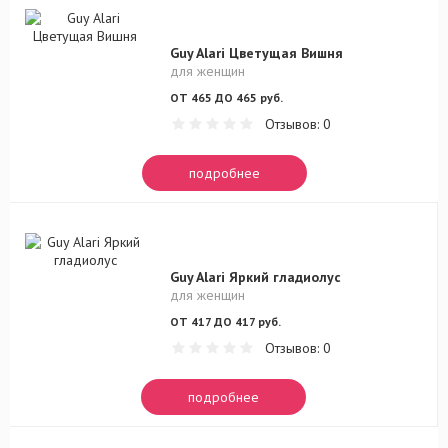
Guy Alari Цветущая Вишня
для женщин
ОТ 465 ДО 465 руб.
Отзывов: 0
подробнее
Guy Alari Яркий гладиолус
для женщин
ОТ 417 ДО 417 руб.
Отзывов: 0
подробнее