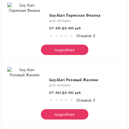
Guy Alari Пармская Фиалка
для женщин
ОТ 495 ДО 495 руб.
Отзывов: 0
подробнее
Guy Alari Розовый Жасмин
для женщин
ОТ 492 ДО 492 руб.
Отзывов: 0
подробнее