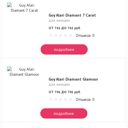
Guy Alari Diamant 7 Carat
для женщин
ОТ 761 ДО 761 руб.
Отзывов: 0
подробнее
Guy Alari Diamant Glamour
для женщин
ОТ 701 ДО 701 руб.
Отзывов: 0
подробнее