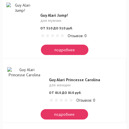
Guy Alari Jump!
для мужчин
ОТ 510 ДО 510 руб.
Отзывов: 0
подробнее
Guy Alari Princesse Carolina
для женщин
ОТ 810 ДО 810 руб.
Отзывов: 0
подробнее