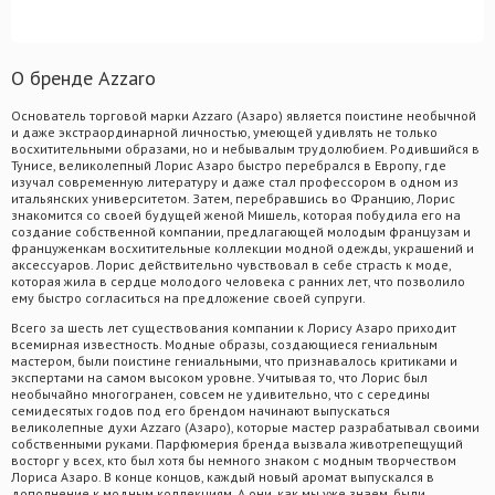
О бренде Azzaro
Основатель торговой марки Azzaro (Азаро) является поистине необычной
и даже экстраординарной личностью, умеющей удивлять не только
восхитительными образами, но и небывалым трудолюбием. Родившийся в
Тунисе, великолепный Лорис Азаро быстро перебрался в Европу, где
изучал современную литературу и даже стал профессором в одном из
итальянских университетом. Затем, перебравшись во Францию, Лорис
знакомится со своей будущей женой Мишель, которая побудила его на
создание собственной компании, предлагающей молодым французам и
француженкам восхитительные коллекции модной одежды, украшений и
аксессуаров. Лорис действительно чувствовал в себе страсть к моде,
которая жила в сердце молодого человека с ранних лет, что позволило
ему быстро согласиться на предложение своей супруги.
Всего за шесть лет существования компании к Лорису Азаро приходит
всемирная известность. Модные образы, создающиеся гениальным
мастером, были поистине гениальными, что признавалось критиками и
экспертами на самом высоком уровне. Учитывая то, что Лорис был
необычайно многогранен, совсем не удивительно, что с середины
семидесятых годов под его брендом начинают выпускаться
великолепные духи Azzaro (Азаро), которые мастер разрабатывал своими
собственными руками. Парфюмерия бренда вызвала животрепещущий
восторг у всех, кто был хотя бы немного знаком с модным творчеством
Лориса Азаро. В конце концов, каждый новый аромат выпускался в
дополнение к модным коллекциям. А они, как мы уже знаем, были