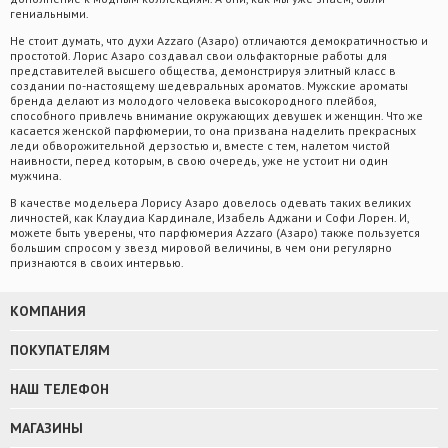
гениальными.
Не стоит думать, что духи Azzaro (Азаро) отличаются демократичностью и
простотой. Лорис Азаро создавал свои ольфакторные работы для
представителей высшего общества, демонстрируя элитный класс в
создании по-настоящему шедевральных ароматов. Мужские ароматы
бренда делают из молодого человека высокородного плейбоя,
способного привлечь внимание окружающих девушек и женщин. Что же
касается женской парфюмерии, то она призвана наделить прекрасных
леди обворожительной дерзостью и, вместе с тем, налетом чистой
наивности, перед которым, в свою очередь, уже не устоит ни один
мужчина.
В качестве модельера Лорису Азаро довелось одевать таких великих
личностей, как Клаудиа Кардинале, Изабель Аджани и Софи Лорен. И,
можете быть уверены, что парфюмерия Azzaro (Азаро) также пользуется
большим спросом у звезд мировой величины, в чем они регулярно
признаются в своих интервью.
КОМПАНИЯ
ПОКУПАТЕЛЯМ
НАШ ТЕЛЕФОН
МАГАЗИНЫ