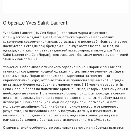
О бренде Yves Saint Laurent
Yves Saint Laurent (Ив Сен Лоран) – торговая марка известного
французского модного дизайнера, а также одного из величайших
художников современной эпохи, оставившего после себя фантастическое
наследство. Сегодня под брендом YLS выпускается не только модная
одежда, но и десятки разновидностей аксессуаров, а также духи Yves
Saint Laurent (Ив Сен Лоран), пользующиеся большим почетом у ценителей
элитных композиций.
Уроженец небольшого алжирского городка Ив Сен Лоран с ранних лет
увлекался созданием модной одежды и отдельных ее элементов. Еще в
школьные годы Лоран отправил свои зарисовки на престижный
европейский конкурс, которые хоть и не принесли ему никакой награды,
но вызвали бурное одобрение у членов жюри. В 19-летнем возрасте Ив
Сена Лорана берет на попечение Кристиан Диор, который дает ему опыт и
необходимые знания. Но в учениках Лорану пришлось проходить совсем
недолго, поскольку Кристиан скоропостижно скончался. И работу над его
незавершенной коллекцией модной одежды пришлось заканчивать
молодому дизайнеру. Публика была в полном восторге от конечного
результата, что позволило Лорану получить должную известность и
возможность продолжить работать над модными коллекциями уже в
рамках собственного бренда, зарегистрированного в 1961 году.
Отличительной особенностью рассматриваемого нами бренда является