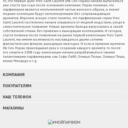
то, что первые духи Yves Saint Laurent (Ив Сен Лоран) начали выпускаться
уже спустя три года после основания компании. Лоран понимал, что
парфюмерия является неотъемлемой частью женского образа, а значит
модные коллекции будут неполноценными без сопровождающих
ароматов. Впрочем, вскоре стало понятно, что парфюмерная серия Yves
Saint Laurent постепенно начала отрываться от модной индустрии, уходя в
самостоятельное плавание. Новые ароматы бренда выпускались в своей
собственной стихии, без привязки к выходящим коллекциями. И сегодня,
спустя полвека после появления на рынке первой композиции Yves Saint
Laurent, мы имеем возможность наслаждаться двумя сотнями
фантастических флеров, выходящих ежегодно. И если в прежние времена
Ив Сен Лоран прикладывал руку к созданию каждого аромата, то после
его смерти в 2008 году композиции начали разрабатываться такими
талантливыми парфюмерами, как Софи Лабб, Оливье Польж, Оливье Пешо,
Анник Менардо и т.д.
КОМПАНИЯ
ПОКУПАТЕЛЯМ
НАШ ТЕЛЕФОН
МАГАЗИНЫ