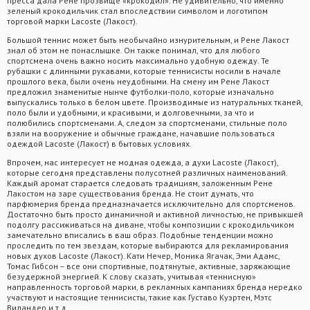
пресса дала Рене прозвище «крокодил». Не удивительно, что именно
зеленый крокодильчик стал впоследствии символом и логотипом
торговой марки Lacoste (Лакост).
Большой теннис может быть необычайно изнурительным, и Рене Лакост
знал об этом не понаслышке. Он также понимал, что для любого
спортсмена очень важно носить максимально удобную одежду. Те
рубашки с длинными рукавами, которые теннисисты носили в начале
прошлого века, были очень неудобными. На смену им Рене Лакост
предложил знаменитые нынче футболки-поло, которые изначально
выпускались только в белом цвете. Производимые из натуральных тканей,
поло были и удобными, и красивыми, и долговечными, за что и
полюбились спортсменами. А, следом за спортсменами, стильные поло
взяли на вооружение и обычные граждане, начавшие пользоваться
одеждой Lacoste (Лакост) в бытовых условиях.
Впрочем, нас интересует не модная одежда, а духи Lacoste (Лакост),
которые сегодня представлены полусотней различных наименований.
Каждый аромат старается следовать традициям, заложенным Рене
Лакостом на заре существования бренда. Не стоит думать, что
парфюмерия бренда предназначается исключительно для спортсменов.
Достаточно быть просто динамичной и активной личностью, не привыкшей
подолгу рассиживаться на диване, чтобы композиции с крокодильчиком
замечательно вписались в ваш образ. Подобные тенденции можно
проследить по тем звездам, которые выбираются для рекламирования
новых духов Lacoste (Лакост). Кати Нечер, Моника Ягачак, Эми Адамс,
Томас Гибсон – все они спортивные, подтянутые, активные, заряжающие
безудержной энергией. К слову сказать, учитывая «теннисную»
направленность торговой марки, в рекламных кампаниях бренда нередко
участвуют и настоящие теннисисты, такие как Густаво Куэртен, Мэтс
Виландер и т.д.