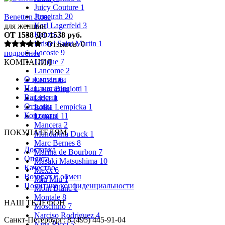
Juicy Couture
1
Jumeirah
20
Benetton Rose
Karl Lagerfeld
3
для женщин
Kenzo
7
ОТ 1538 ДО 1538 руб.
Kristel Saint Martin
1
Отзывов: 0
Lacoste
9
подробнее
Lalique
7
КОМПАНИЯ
Lancome
2
О компании
Lanvin
6
Наш магазин
Laura Biagiotti
1
Вакансии
Lider
1
Отзывы
Lolita Lempicka
1
Контакты
Lomani
11
Mancera
2
ПОКУПАТЕЛЯМ
Mandarina Duck
1
Marc Bernes
8
Доставка
Marina de Bourbon
7
Оплата
Masaki Matsushima
10
Качество
Mexx
6
Возврат и обмен
Miu Miu
1
Политика конфиденциальности
Mont Blanc
1
Montale
8
НАШ ТЕЛЕФОН
Moschino
7
Narciso Rodriguez
4
Санкт-Петербург: 8 (495) 445-91-04
Nina Ricci
5