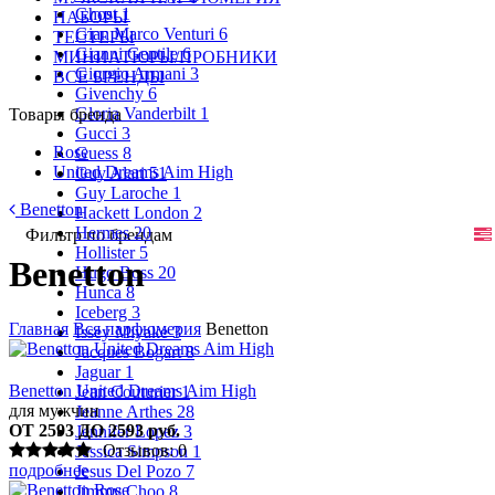
Ghost
1
НАБОРЫ
Gian Marco Venturi
6
ТЕСТЕРЫ
Gianni Gentile
6
МИНИАТЮРЫ/ПРОБНИКИ
Giorgio Armani
3
ВСЕ БРЕНДЫ
Givenchy
6
Gloria Vanderbilt
1
Товары бренда
Gucci
3
Rose
Guess
8
United Dreams Aim High
Guy Alari
51
Guy Laroche
1
Benetton
Hackett London
2
Hermes
20
Фильтр по брендам
Hollister
5
Benetton
Hugo Boss
20
Hunca
8
Iceberg
3
Главная
Вся парфюмерия
Benetton
Issey Miyake
3
Jacques Bogart
8
Jaguar
1
Benetton United Dreams Aim High
Jean Couturier
1
для мужчин
Jeanne Arthes
28
ОТ 2593 ДО 2593 руб.
Jennifer Lopez
3
Отзывов: 0
Jessica Simpson
1
подробнее
Jesus Del Pozo
7
Jimmy Choo
8