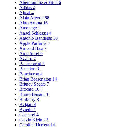
Abercrombie & Fitch
6
Adidas
4
Ajmal
4
Alain Aregon
88
Altro Aroma
16
Amouage
1
Angel Schlesser
4
Antonio Banderas
16
Apple Parfums
5
Armand Basi
7
Arno Sorel
6
Azzaro
7
Baldessarini
3
Benetton
3
Boucheron
4
Brian Bossengton
14
Britney Spears
7
Brocard
107
Bruno Banani
3
Burberry
8
Bvlgari
4
Byredo
1
Cacharel
4
Calvin Klein
22
Carolina Herrera
14