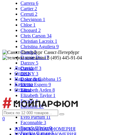
Carrera
6
Cartier
2
Cerruti
2
Chevignon
1
Chloe
1
Chopard
2
Chris Carson
34
Christian Lacroix
1
Christina Aguilera
9
Coach
2
Санкт-Петербург
Dannie Dio
17
8 (495) 445-91-04
Darzov
5
Доставка
Davidoff
3
Оплата
DKNY
3
Наш магазин
Dolce & Gabbana
15
Качество
Elenio Espero
9
Отзывы
Elizabeth Arden
8
Elizabeth Taylor
1
Escada
4
Euroluxe
27
Evaflor
8
Evro Parfum
11
0
Faconnable
3
Franck Olivier
9
ЖЕНСКАЯ ПАРФЮМЕРИЯ
Frankie Garage
5
МУЖСКАЯ ПАРФЮМЕРИЯ