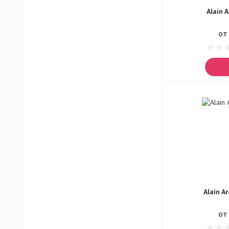
Chale Egoist
Alain 
Lokasta Brava
ОТ 
Lokasta Brava Silver
Lokasta Brava Tremens
Lokasta Brava Cizer
Sigare Corona
Sigare Cuba
Sigare El Paso
Versage Baks
Versage Blue
Versage Boos
Versage Digger
Alain A
Versage Fraiche
Versage Limon
ОТ 
Versage Ojon