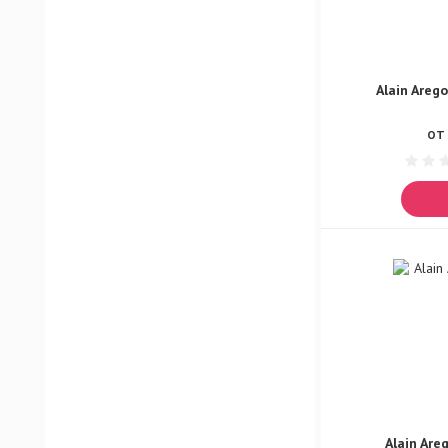
Korvet Flagman
Korvet Sturm
Versage Born
Alain Areg
Versage Demo
ОТ 
Versage Lakes
Azart Chrono Sport
Русский Лед Light & Blue
Русский Лед White Snow
Alain Are