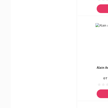
Versage Sport
Versage Viski
Советский Спорт Aqua
Советский Спорт Platinum
Советский Спорт Champion
Советский Спорт Extreme
Советский Спорт Energy
Русский лед Aqua
Русский Лед Blue Label
Alain A
Русский лед Eau Fraiche
Русский Лед Fire & Night
ОТ 
Русский Лёд Ice Water
Showman Dollar
Showman Dragger
Showman One