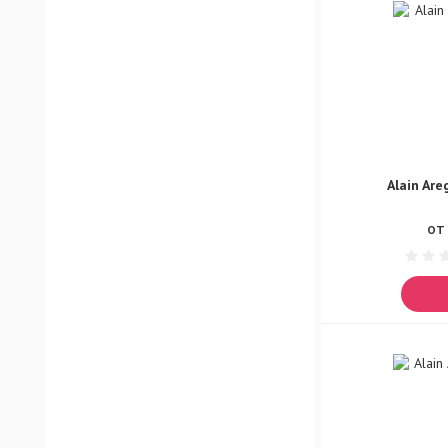
Showman
Sigare Fuente
Sigare
Chale Egoist Estet
Chale Egoist Unicum
Chale Intrigant
Alain Ar
Lokasta Brava Delirium
ОТ 
Lokasta Brava Kraken
Lokasta Brava Rouge
Aerostar Agresser 417
Aerostar Black Stels
Aerostar Ferraro 212
Korvet Admiral
Korvet Arctic
Korvet Atlant