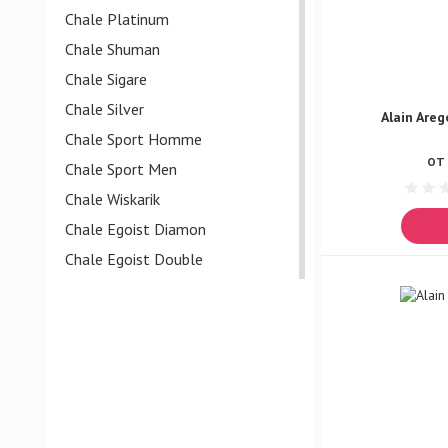
Chale Platinum
Chale Shuman
Chale Sigare
Chale Silver
Alain Areg
Chale Sport Homme
ОТ 
Chale Sport Men
Chale Wiskarik
Chale Egoist Diamon
Chale Egoist Double
Chale Egoist Gold
Chale Egoist Lasker
Chale Egoist Noir
Chale Egoist Shenon
Chale Egoist Snob
Chale Egoist Storm