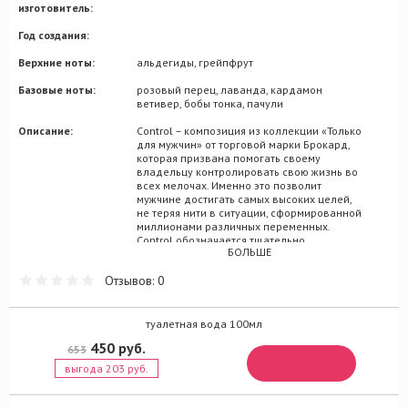
изготовитель:
Год создания:
Верхние ноты:
альдегиды, грейпфрут
Базовые ноты:
розовый перец, лаванда, кардамон
ветивер, бобы тонка, пачули
Описание:
Control – композиция из коллекции «Только
для мужчин» от торговой марки Брокард,
которая призвана помогать своему
владельцу контролировать свою жизнь во
всех мелочах. Именно это позволит
мужчине достигать самых высоких целей,
не теряя нити в ситуации, сформированной
миллионами различных переменных.
Control обозначается тщательно
БОЛЬШЕ
выстроенными ароматическими
сочетаниями альдегидно-фужерных
Отзывов: 0
акцентов, заключенных внутри округлой
прозрачной бутылочки. Взяв ситуацию под
свой контроль с первых же секунд,
парфюм от Брокард начнет раскрываться
туалетная вода 100мл
оттенками восхитительных альдегидов,
450 руб.
653
эффектно подчеркивающих цитрусовую
ноту энергичного грейпфрута. Сердечная
выгода 203 руб.
лаванда, подкрепленная восточным
кардамоном, присыпается тонким слоем
элегантного розового перца. На финишной