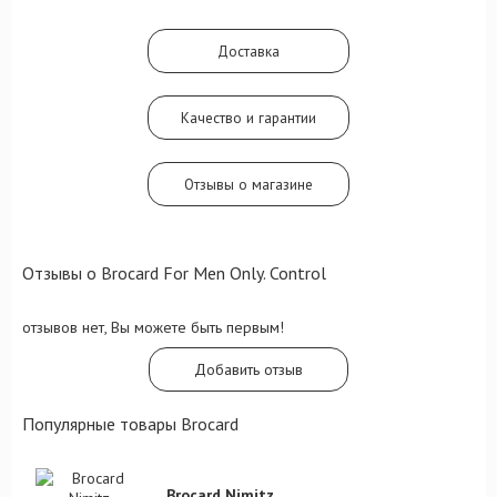
черте Control прозвучит шлейфовыми
полутонами бобов тонка и пачули, с
идеально выверенным добавлением
Доставка
нотки ветивера.
Качество и гарантии
Отзывы о магазине
Отзывы о Brocard For Men Only. Control
отзывов нет, Вы можете быть первым!
Добавить отзыв
Популярные товары Brocard
Brocard Nimitz