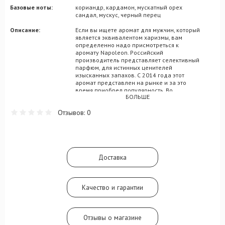
Базовые ноты:
кориандр, кардамон, мускатный орех
сандал, мускус, черный перец
Описание:
Если вы ищете аромат для мужчин, который
является эквивалентом харизмы, вам
определенно надо присмотреться к
аромату Napoleon. Российский
производитель представляет селективный
парфюм, для истинных ценителей
изысканных запахов. С 2014 года этот
аромат представлен на рынке и за это
время приобрел популярность. Во
БОЛЬШЕ
флаконе, который выглядит как бутылка
элитного виски заключена эссенция
Отзывов: 0
настоящего стиля. Парфюмерная
пирамида открывается аккордами
мускатного ореха, которые отлично
смотрятся рядом с черным перцем, их
дополнит ноты кориандра, а также
изысканный тон кардамона. Специи
Доставка
отлично сочетаются с насыщенным и
богатым ароматом лаванды, брызгами
лимона, горчинкой мускатного шалфея. Эти
духи для холодного времени года отлично
Качество и гарантии
подойдут для праздничных мероприятий и
встреч друзей, а также станут отличным
дополнением вашего образа во время
романтических свиданий. Подарите эти
Отзывы о магазине
великолепные духи себе или близкому