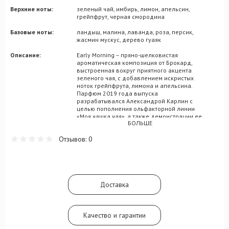
Верхние ноты:
зеленый чай, имбирь, лимон, апельсин,
грейпфрут, черная смородина
Базовые ноты:
ландыш, малина, лаванда, роза, персик,
жасмин мускус, дерево гуаяк
Описание:
Early Morning – пряно-шелковистая
ароматическая композиция от Брокард,
выстроенная вокруг приятного акцента
зеленого чая, с добавлением искристых
ноток грейпфрута, лимона и апельсина.
Парфюм 2019 года выпуска
разрабатывался Александрой Карлин с
целью пополнения ольфакторной линии
«Моя чашка чая», а также демонстрации ее
БОЛЬШЕ
впечатляющих композиционных
возможностей. В состав этого легкого и
Отзывов: 0
интересного аромата, запакованного в
яркую зеленую коробочку, входят
сердечные нотки медового персика и
сочной малины, с немного терпковатым
дополнением из ягод черной смородины.
Эффектные нотки пряного имбиря сделают
Доставка
сердце аромата Early Morning глубоким и
привлекательным, постепенно открывая
дорогу шлейфовому переплетению
мускуса, гуаяка и амбры.
Качество и гарантии