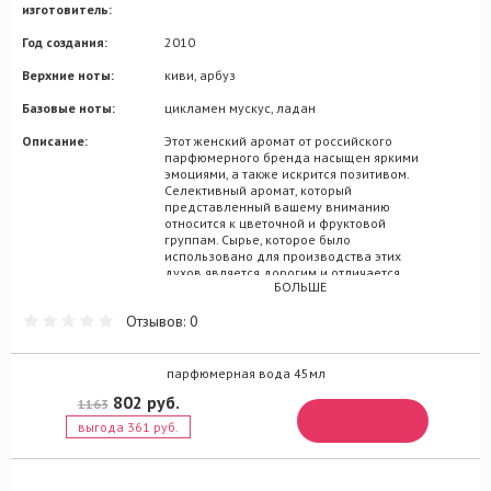
изготовитель:
Год создания:
2010
Верхние ноты:
киви, арбуз
Базовые ноты:
цикламен мускус, ладан
Описание:
Этот женский аромат от российского
парфюмерного бренда насыщен яркими
эмоциями, а также искрится позитивом.
Селективный аромат, который
представленный вашему вниманию
относится к цветочной и фруктовой
группам. Сырье, которое было
использовано для производства этих
духов является дорогим и отличается
БОЛЬШЕ
качеством. Все это сделано, для того чтобы
вы могли быть уверены - перед вами
Отзывов: 0
действительно достойный парфюм.
Звучание этого аромата утонченное и
изысканное. Парфюмерная пирамида
открывается нотами арбуза, сопровождают
парфюмерная вода 45мл
которые незабываемый и свежий акцент
802 руб.
1163
киви. В центре парфюмерного
треугольника располагаются ноты
выгода 361 руб.
цикламена, которые так и пьянят своей
изысканной мелодичностью, сливаясь с
глубокими нотами мускуса, который в свою
очередь переплетается с многогранными и