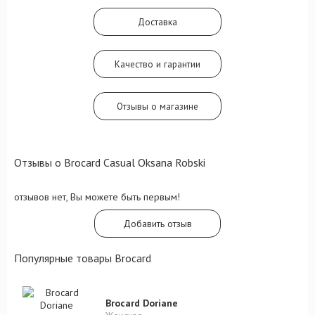
дарящими спокойствие переливами
ладана. Насыщенный, упоительный аромат
Доставка
порадует вас и вашего спутника!
Подарите себе или близкому человеку
этот отличный парфюм!
Качество и гарантии
Отзывы о магазине
Отзывы о Brocard Casual Oksana Robski
отзывов нет, Вы можете быть первым!
Добавить отзыв
Популярные товары Brocard
Brocard Doriane