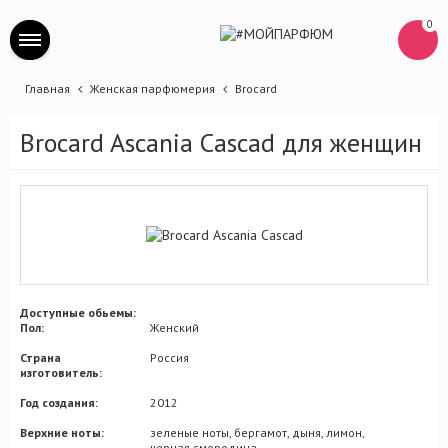
0
Главная
Женская парфюмерия
Brocard
Brocard Ascania Cascad для женщин
Доступные обьемы:
Пол:
Женский
Страна
Россия
изготовитель:
Год создания:
2012
Верхние ноты:
зеленые ноты, бергамот, дыня, лимон,
черная смородина