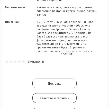
Базовые ноты:
магнолия, жасмин, ландыш, роза, цветок
апельсина нектарин, мускус, амбра, пачули,
ваниль
Описание:
В 2012 году мир узнал о появлении новой
звезды на ароматическом небосклоне
парфюмерии Брокард. Ее имя - Ascania
Cascad. Это восхитительный парфюм на
базе большого количества цветочно-
фруктовых аккордов, составляющих
удивительно сочный, чувственный и
проникновенный букет. Впрочем, о
настроении аромата вы сможете судить
БОЛЬШЕ
только после полноценного знакомства с
Ascania Cascad, поскольку каждая стадия
Отзывов: 0
композиции звучит индивидуально.
Началом парфюма заправляют
переплетения цитрусов и сочной зелени, с
добавлением спелых аккордов
черносмородиновой ягоды и сладкой
дыни. Романтичное сердце композиции
Доставка
выражено хитросплетением флердоранжа
и магнолии, окруженным со всех сторон
нотками ландыша, розы и жасмина. Шлейф
Ascania Cascad благородно раскрыт
Качество и гарантии
сочетанием нектарина, ванили, пачули и
янтаря.