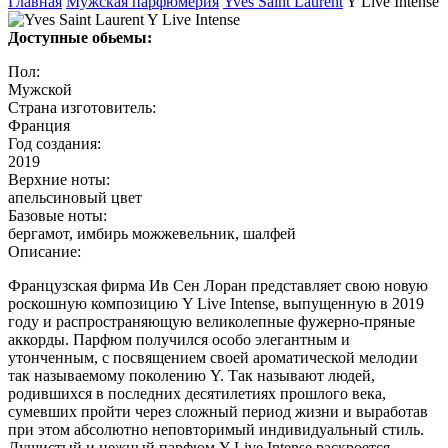
Главная
Мужская парфюмерия
Yves Saint Laurent
Y Live Intense
Доступные обьемы:
Пол:
Мужской
Страна изготовитель:
Франция
Год создания:
2019
Верхние ноты:
апельсиновый цвет
Базовые ноты:
бергамот, имбирь можжевельник, шалфей
Описание:
Французская фирма Ив Сен Лоран представляет свою новую
роскошную композицию Y Live Intense, выпущенную в 2019
году и распространяющую великолепные фужерно-пряные
аккорды. Парфюм получился особо элегантным и
утонченным, с посвящением своей ароматической мелодии
так называемому поколению Y. Так называют людей,
родившихся в последних десятилетиях прошлого века,
сумевших пройти через сложный период жизни и выработав
при этом абсолютно неповторимый индивидуальный стиль.
Душистый и нежный парфюм Y Live Intense раскроется