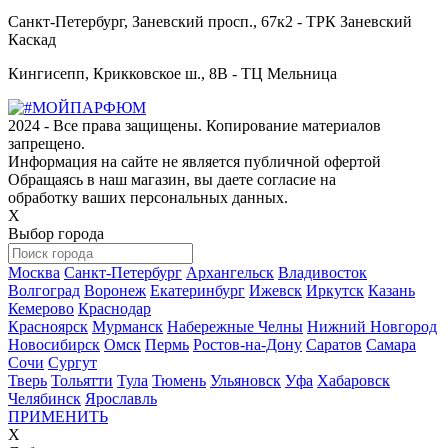
Санкт-Петербург, Заневский просп., 67к2 - ТРК Заневский
Каскад
Кингисепп, Крикковское ш., 8В - ТЦ Мельница
2024 - Все права защищены. Копирование материалов
запрещено.
Информация на сайте не является публичной офертой
Обращаясь в наш магазин, вы даете согласие на
обработку ваших персональных данных.
Х
Выбор города
Москва
Санкт-Петербург
Архангельск
Владивосток
Волгоград
Воронеж
Екатеринбург
Ижевск
Иркутск
Казань
Кемерово
Краснодар
Красноярск
Мурманск
Набережные Челны
Нижний Новгород
Новосибирск
Омск
Пермь
Ростов-на-Дону
Саратов
Самара
Сочи
Сургут
Тверь
Тольятти
Тула
Тюмень
Ульяновск
Уфа
Хабаровск
Челябинск
Ярославль
ПРИМЕНИТЬ
Х