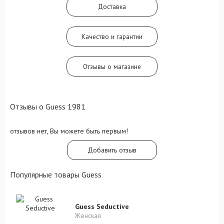
сердце, наполненное оттенками
Доставка
сандалового дерева, сочной груши и его
величества Жасмина. Шлейфом Guess
1981 заведуют ноты кедра, мускуса и
янтаря.
Качество и гарантии
Отзывы о магазине
Отзывы о Guess 1981
отзывов нет, Вы можете быть первым!
Добавить отзыв
Популярные товары Guess
Guess Seductive
Женская