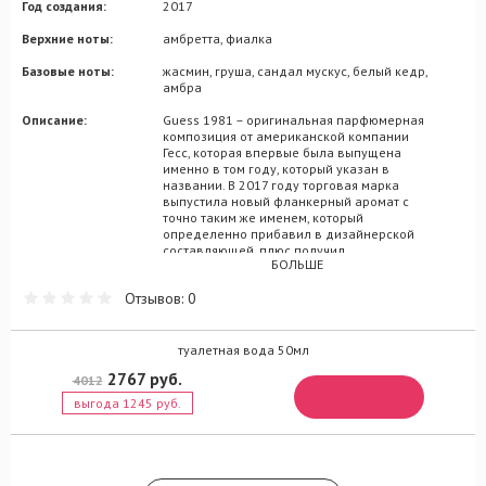
Год создания:
2017
Верхние ноты:
амбретта, фиалка
Базовые ноты:
жасмин, груша, сандал мускус, белый кедр,
амбра
Описание:
Guess 1981 – оригинальная парфюмерная
композиция от американской компании
Гесс, которая впервые была выпущена
именно в том году, который указан в
названии. В 2017 году торговая марка
выпустила новый фланкерный аромат с
точно таким же именем, который
определенно прибавил в дизайнерской
составляющей, плюс получил
БОЛЬШЕ
актуализированное ольфакторное
наполнение. Отныне женская композиция
Отзывов: 0
раскрашивается привлекательными
фруктово-цитрусовыми и древесно-
мускусными акцентами, что дает сходство
с оригинальной мелодией, но при этом
туалетная вода 50мл
добавляет в нее нечто свое, более
2767 руб.
4012
современное, модное и стильное. Аромат
Guess 1981 выражается очарованием
выгода 1245 руб.
вступительных нот игривой фиалки, с
дополнением из драгоценных оттенков
амбретты. Притягательный старт
американской композиции
трансформируется в великолепное