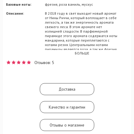
Базовые ноты:
фрезия, роза ваниль, мускус
Описание:
В 2018 году в свет выходит новый аромат
от Нины Риччи, который воплощает в себе
легкость, а так же энергичность аромата
свежего леса. В этом аромате нет
излишней сладости. В парфюмерной
пирамиде этого аромата содержатся ноты
мандарина, которые переплетаются с
нотами резня. Центральными нотами
пирамиды являются роза, а так же фрезия.
БОЛЬШЕ
Мускус и ваниль представленные в базе
этого парфюма дают великолепно
Отзывов: 5
послевкусие. Если вы хотите ощутить себя
звездой мероприятия, на котором
появились - этот аромат специально для
вас. Ночной клуб или свидание в уютном
ресторанчике - всего пара капель Nina
Ricci Bella красиво подчеркнут ваш
Доставка
неотразимый стиль. Подарите этот парфюм
себе или близкому человеку!
Качество и гарантии
Отзывы о магазине