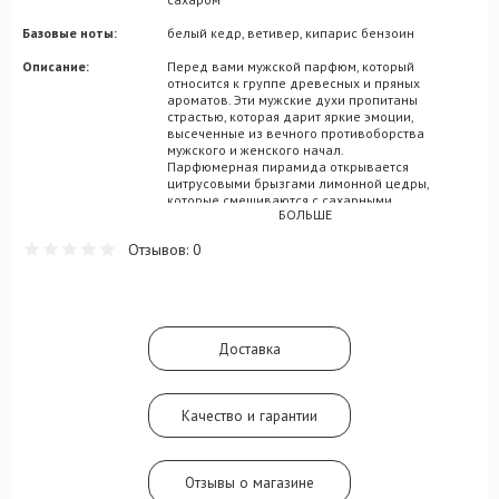
Базовые ноты:
белый кедр, ветивер, кипарис бензоин
Описание:
Перед вами мужской парфюм, который
относится к группе древесных и пряных
ароматов. Эти мужские духи пропитаны
страстью, которая дарит яркие эмоции,
высеченные из вечного противоборства
мужского и женского начал.
Парфюмерная пирамида открывается
цитрусовыми брызгами лимонной цедры,
которые смешиваются с сахарными
БОЛЬШЕ
цитрусовыми нотами, также аромат
раскрывается нотами кориандра, а в
Отзывов: 0
сердце ароматического треугольника
заключена древесная глубина ветивера,
незабываемые и благородные ноты
величественного кедра, а также
насыщенные и благоухающие ноты
кипариса. В шлейфе этого прекрасного
Доставка
аромата заключается роскошная нота
бензоина, которая однако торжественно и
многогранно раскрывается сливочными,
ванильными и смолистыми оттенками, а
Качество и гарантии
также бальзамическими тонами. Подарите
эти великолепные духи себе или близкому
человеку!
Вы можете приобрести этот замечательный
Отзывы о магазине
парфюм в нашем интернет-магазине по