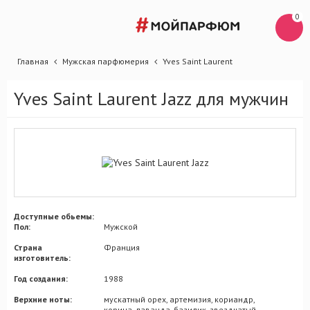
0
Главная
Мужская парфюмерия
Yves Saint Laurent
Yves Saint Laurent Jazz для мужчин
Доступные обьемы:
Пол:
Мужской
Страна
Франция
изготовитель:
Год создания:
1988
Верхние ноты:
мускатный орех, артемизия, кориандр,
корица, лаванда, базилик, звездчатый