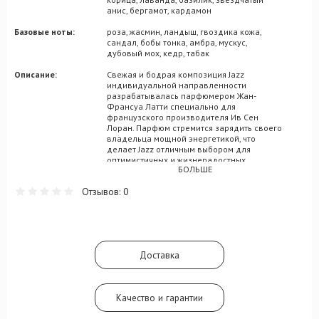
анис, бергамот, кардамон
Базовые ноты:
роза, жасмин, ландыш, гвоздика кожа,
сандал, бобы тонка, амбра, мускус,
дубовый мох, кедр, табак
Описание:
Свежая и бодрая композиция Jazz
индивидуальной направленности
разрабатывалась парфюмером Жан-
Франсуа Латти специально для
французского производителя Ив Сен
Лоран. Парфюм стремится зарядить своего
владельца мощной энергетикой, что
делает Jazz отличным выбором для
оптимистичных и жизнерадостных
БОЛЬШЕ
личностей. Композиция выпускается с 1988
года, и, более чем за 30 лет
Отзывов: 0
существования, успела горячо полюбиться
миллионами поклонников. Это не
удивительно, ведь мелодия Jazz заряжена
легкостью и позитивом, которые так
приятно ощущаются в груди хоть с раннего
утра, хоть в разгар зажигательного вечера.
Доставка
В аромат встроены акцентные мотивы
вступительного бергамота, кориандра,
звездчатого аниса и полыни. Трио
гвоздики, герани и жасмина обозначат
Качество и гарантии
сердечный аккорд мужского аромата Jazz.
Шлейфовое подкрепление композиции