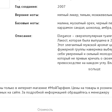
Год создания:
2007
Верхние ноты:
мятный ликер, тимьян, можжевельн
Базовые ноты:
малина, мускатный орех, черный п
кардамон сандал, шоколад, амбра,
Описание:
Elegance – сверхпопулярная туале
Лакост, которая была выпущена в 2
Этот элегантный мужской аромат ц
фужерной группы наверняка выбе
себя уверенный и сильный молодо
который не привык кричать о свое
превосходстве на каждом углу. В
Elegance выражает спокойную уве
БОЛЬШЕ
собственных силах и возможностях,
что ему подвластны любые цели и 
Элегантный и чувственный флер от
будет ему в этом верным помощни
ны только в интернет-магазине #МойПарфюм. Цены на товары в розничн
раскроют начальные аккорды мо
занных на сайте. За подробной информацией обращайтесь к менеджеру
ягод, тимьяна и мяты, с центральн
малины, папоротника и муската, с
сердце Elegance. Шлейфов композ
переплетение нот шоколада, санда
Стоимость