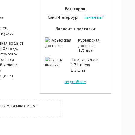
Ваш город:
Санкт-Петербург
изменить?
ик
ерец,
Варианты доставки:
 мускус
Курьерская
тная вода от
доставка
007 году.
1-3 дня
итрусово-
рет для
Пункты выдачи
й человек,
(171 штук)
м
1-2 дня
ладелец
ренность в
подробнее
 точно зная,
мечты.
 Лакост
ком. Его
ых магазинах могут
жжевеловых
ыми мотивами
оздающими
иции стало
ла, кедра и