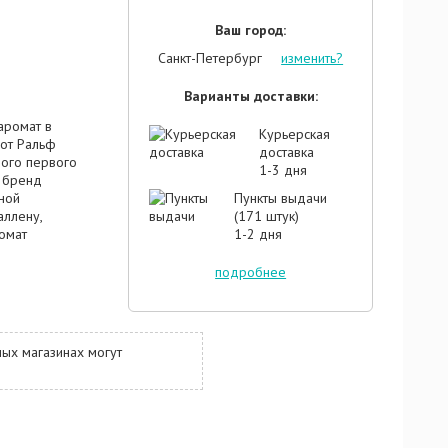
Ваш город:
Санкт-Петербург
изменить?
Варианты доставки:
 аромат в
Курьерская
от Ральф
доставка
мого первого
1-3 дня
 бренд
ной
Пункты выдачи
ллену,
(171 штук)
омат
1-2 дня
ппы
м пребывает
подробнее
я,
тилистикой,
й мелодией.
ством
ых магазинах могут
ды, личи и
перца,
й и
лжении
атого