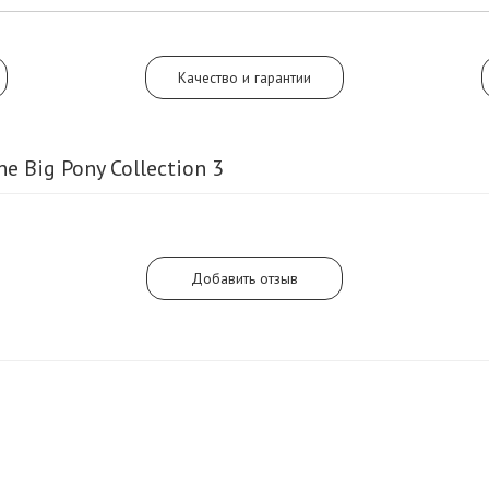
имбиря, гибискуса и цикламена. По
The Big Pony 3 прозвучат ноты пл
мускуса, подкрепленные листиком
мяты.
Качество и гарантии
e Big Pony Collection 3
Добавить отзыв