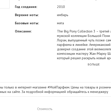
Год создания:
2010
Верхние ноты:
имбирь
Базовые ноты:
мята
Описание:
The Big Pony Collection 3 – третий
мужской коллекции Большой Пони 
Лоран, выпущенный чуть позже са
парфюма в линейке. Американский
доверил создание этой великолеп
композиции мастеру Жан-Марку Ша
который решил раскрыть новый ар
посредством фужерно-пряной гру
БОЛЬШЕ
ингредиентных сочетаний. Парфю
в состоянии идеального равновеси
располагая не только интересной с
но и притягательной ароматическо
Ее насыщенность раскрыта посред
ны только в интернет-магазине #МойПарфюм. Цены на товары в розничн
сочетаний черносмородиновой яго
занных на сайте. За подробной информацией обращайтесь к менеджеру
небольшого количества розового 
создающего привлекательно мягки
обволакивающий эффект. В продо
парфюма прозвучат нотки терпков
Стоимость