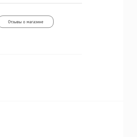
д занавес
юмерии и
 голубой
Отзывы о магазине