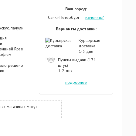
Ваш город:
Санкт-Петербург
изменить?
скус, пачули
Варианты доставки:
кция
Курьерская
и
доставка
озицией Rose
1-3 дня
парфюм
Пункты выдачи (171
было решено
штук)
тив
1-2 дня
ости и
тилась
подробнее
нималась
онца.
Rose,
ых магазинах могут
и мотивами
омпозиции,
ласть
завершение
сандала и