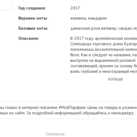
Год создания:
2017
Верхние ноты:
ежевика, мандарин
Базовые ноты:
дамасская роза ветивер, сандал, му
Описание:
В 2017 году ароматическая колле
Сплендида торгового дома Булгар
пополнилась восхитительной комп
Rose. Как и следует из названия, 
выстроен на выраженной розовой
составляющей, причем за основу 
взять глубокий и многогранный мо
дамасской розы. О сбалансированн
БОЛЬШЕ
гармоничности ее звучания позабо
парфюмер Софи Лабб, которая за
разработкой флера от начала до к
Неповторимый образ, рисуемый
ароматическими сочетаниями Rose 
ны только в интернет-магазине #МойПарфюм. Цены на товары в розничн
начнет наполняться вступительным
занных на сайте. За подробной информацией обращайтесь к менеджеру
мандарина и ежевики. Середина к
как уже было сказано, отдана во в
дамасской розы. А традиционное 
аромата выражают нотки мускуса, 
Стоимость