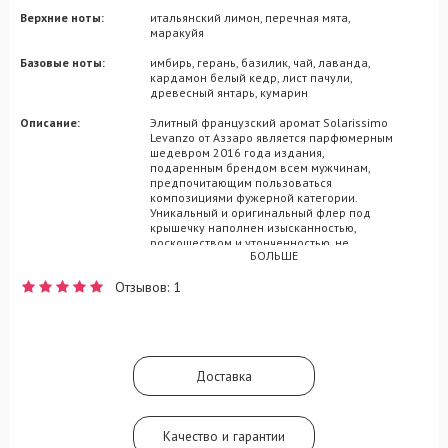
Верхние ноты:
итальянский лимон, перечная мята,
маракуйя
Базовые ноты:
имбирь, герань, базилик, чай, лаванда,
кардамон белый кедр, лист пачули,
древесный янтарь, кумарин
Описание:
Элитный французский аромат Solarissimo
Levanzo от Аззаро является парфюмерным
шедевром 2016 года издания,
подаренным брендом всем мужчинам,
предпочитающим пользоваться
композициями фужерной категории.
Уникальный и оригинальный флер под
крышечку наполнен изысканностью,
роскошеством и утонченностью, не
БОЛЬШЕ
лишаясь при этом легкого налета мужской
романтичности. Очаровательный и
Отзывов: 1
вдохновляющий, Solarissimo Levanzo
переносит вас в мыслях на одноименный
итальянский остров, где вы сможете
зарядиться энергией и перезагрузить свои
чувства и эмоции для получения новых
впечатлений от собственной жизни.
Доставка
Композицию составляют ольфакторные
мотивы кедра, чая, мяты, маракуйи, герани
и т.д.
Качество и гарантии