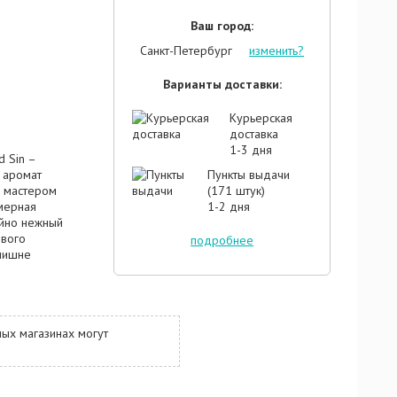
Ваш город:
Санкт-Петербург
изменить?
Варианты доставки:
Курьерская
доставка
1-3 дня
d Sin –
 аромат
Пункты выдачи
й мастером
(171 штук)
мерная
1-2 дня
айно нежный
ового
подробнее
злишне
ая сладость,
ахара, но
орая дарит
вает
ых магазинах могут
ая на ее
й арфе.
ффекта в
 яблочно-