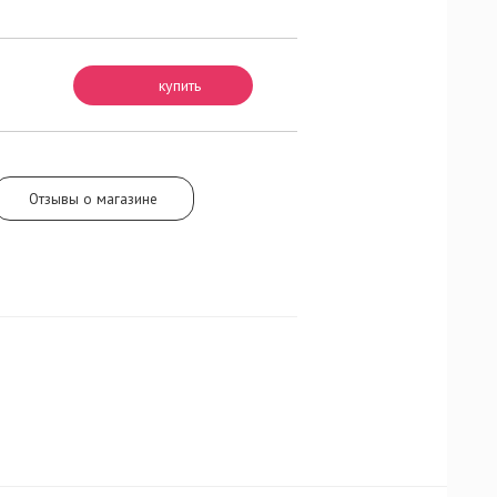
кламенового
вого
купить
Отзывы о магазине