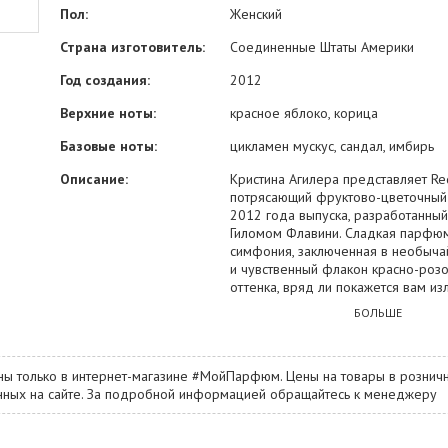
Пол:
Женский
Страна изготовитель:
Соединенные Штаты Америки
Год создания:
2012
Верхние ноты:
красное яблоко, корица
Базовые ноты:
цикламен мускус, сандал, имбирь
Описание:
Кристина Агилера представляет Re
потрясающий фруктово-цветочный
2012 года выпуска, разработанны
Гиломом Флавини. Сладкая парфю
симфония, заключенная в необыч
и чувственный флакон красно-роз
оттенка, вряд ли покажется вам и
приторной. Нет, это не та кулинарн
БОЛЬШЕ
которую несет в себе килограмм с
сладость ольфакторного толка, кот
упоение вашим чувствам и затраги
ны только в интернет-магазине #МойПарфюм. Цены на товары в розничн
потаенные уголки вашей души, игр
занных на сайте. За подробной информацией обращайтесь к менеджеру
струнах, как на волшебной золото
Добиться столь фантастического э
Red Sin удается за счет приятного