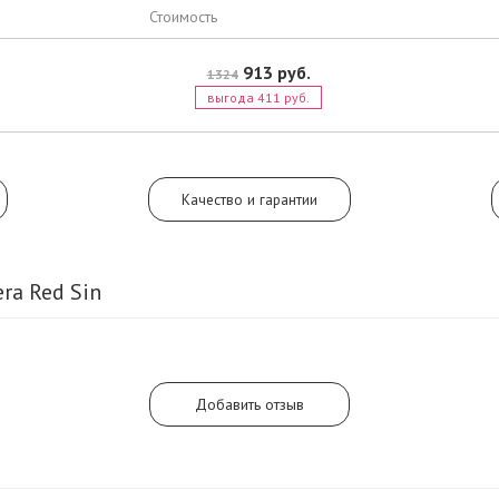
коричного старта, прекрасного ци
Стоимость
сердца, а также имбирно-сандало
завершения.
913 руб.
1324
выгода 411 руб.
Качество и гарантии
ra Red Sin
Добавить отзыв