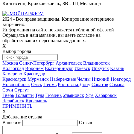
Кингисепп, Крикковское ш., 8В - ТЦ Мельница
2024 - Все права защищены. Копирование материалов
запрещено.
Информация на сайте не является публичной офертой
Обращаясь в наш магазин, вы даете согласие на
обработку ваших персональных данных.
Х
Выбор города
Москва
Санкт-Петербург
Архангельск
Владивосток
Волгоград
Воронеж
Екатеринбург
Ижевск
Иркутск
Казань
Кемерово
Краснодар
Красноярск
Мурманск
Набережные Челны
Нижний Новгород
Новосибирск
Омск
Пермь
Ростов-на-Дону
Саратов
Самара
Сочи
Сургут
Тверь
Тольятти
Тула
Тюмень
Ульяновск
Уфа
Хабаровск
Челябинск
Ярославль
ПРИМЕНИТЬ
Х
Добавление отзыва
Ваше имя
Отзыв