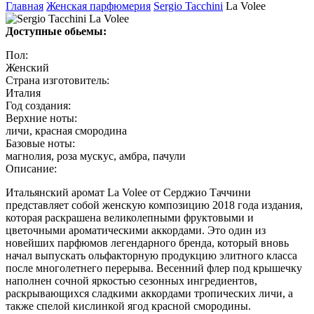
Главная
Женская парфюмерия
Sergio Tacchini
La Volee
Доступные обьемы:
Пол:
Женский
Страна изготовитель:
Италия
Год создания:
Верхние ноты:
личи, красная смородина
Базовые ноты:
магнолия, роза мускус, амбра, пачули
Описание:
Итальянский аромат La Volee от Серджио Таччини
представляет собой женскую композицию 2018 года издания,
которая раскрашена великолепными фруктовыми и
цветочными ароматическими аккордами. Это один из
новейших парфюмов легендарного бренда, который вновь
начал выпускать ольфакторную продукцию элитного класса
после многолетнего перерыва. Весенний флер под крышечку
наполнен сочной яркостью сезонных ингредиентов,
раскрывающихся сладкими аккордами тропических личи, а
также спелой кислинкой ягод красной смородины.