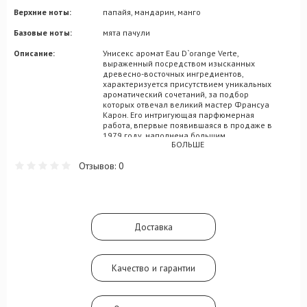
Верхние ноты:
папайя, мандарин, манго
Базовые ноты:
мята пачули
Описание:
Унисекс аромат Eau D`orange Verte,
выраженный посредством изысканных
древесно-восточных ингредиентов,
характеризуется присутствием уникальных
ароматический сочетаний, за подбор
которых отвечал великий мастер Франсуа
Карон. Его интригующая парфюмерная
работа, впервые появившаяся в продаже в
1979 году, наполнена большим
БОЛЬШЕ
многообразием ольфакторных нот,
создающих образ уверенного, сильного и
Отзывов: 0
целеустремленного человека, вне
зависимости от половой принадлежности.
Композиция пронизана вступительными
оттенками цитрусов, где сочетаются яркие
нотки апельсина, лимона и мандарина. Им
вторят дополняющие аккорды мяты и
Доставка
жасмина, а также пачули и великолепного
дубового мха.
Качество и гарантии