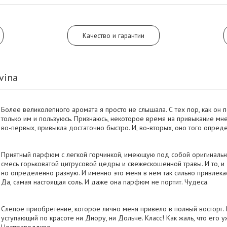
Качество и гарантии
vina
Более великолепного аромата я просто не слышала. С тех пор, как он 
только им и пользуюсь. Признаюсь, некоторое время на привыкание мне
во-первых, привыкла достаточно быстро. И, во-вторых, оно того опред
Приятный парфюм с легкой горчинкой, имеющую под собой оригинальн
смесь горьковатой цитрусовой цедры и свежескошенной травы. И то, и
но определенно разную. И именно это меня в нем так сильно привлекает
Да, самая настоящая соль. И даже она парфюм не портит. Чудеса.
Слепое приобретение, которое лично меня привело в полный восторг. 
уступающий по красоте ни Диору, ни Дольче. Класс! Как жаль, что его у
Несправедливо.