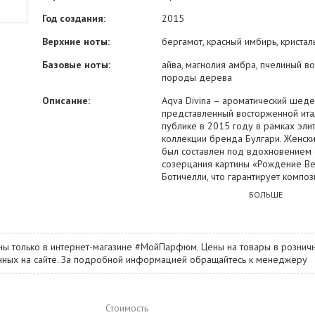
Год создания:
2015
Верхние ноты:
бергамот, красный имбирь, кристал
Базовые ноты:
айва, магнолия амбра, пчелиный во
породы дерева
Описание:
Aqva Divina – ароматический шеде
представленный восторженной ита
публике в 2015 году в рамках эли
коллекции бренда Булгари. Женск
был составлен под вдохновением 
созерцания картины «Рождение В
Ботичелли, что гарантирует компо
особую одухотворенность и стрем
БОЛЬШЕ
прекрасному. Над композицией ит
компании работал легендарный 
Альберто Мориллас, которому уда
идеально точно передать задумку
ны только в интернет-магазине #МойПарфюм. Цены на товары в розничн
Ботичелли, вплоть до тайного смыс
занных на сайте. За подробной информацией обращайтесь к менеджеру
который вам еще только предстоит 
аромат вошли акценты древесины,
морской соли, пчелиного воска и т.
Стоимость