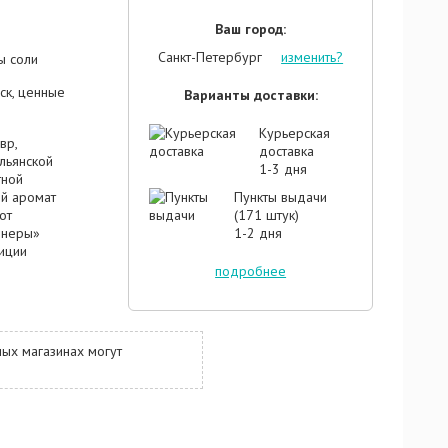
Ваш город:
Санкт-Петербург
изменить?
ы соли
ск, ценные
Варианты доставки:
Курьерская
вр,
доставка
льянской
1-3 дня
тной
ий аромат
Пункты выдачи
от
(171 штук)
енеры»
1-2 дня
зиции
ление к
подробнее
альянской
парфюмер
лось
 самого
ых магазинах могут
ла картины,
познать. В
 айвы,
д.