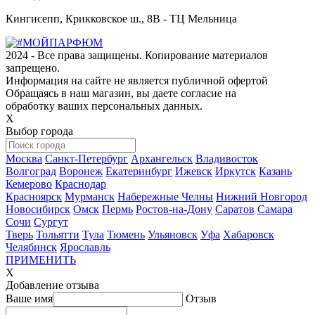
Кингисепп, Крикковское ш., 8В - ТЦ Мельница
2024 - Все права защищены. Копирование материалов
запрещено.
Информация на сайте не является публичной офертой
Обращаясь в наш магазин, вы даете согласие на
обработку ваших персональных данных.
Х
Выбор города
Москва
Санкт-Петербург
Архангельск
Владивосток
Волгоград
Воронеж
Екатеринбург
Ижевск
Иркутск
Казань
Кемерово
Краснодар
Красноярск
Мурманск
Набережные Челны
Нижний Новгород
Новосибирск
Омск
Пермь
Ростов-на-Дону
Саратов
Самара
Сочи
Сургут
Тверь
Тольятти
Тула
Тюмень
Ульяновск
Уфа
Хабаровск
Челябинск
Ярославль
ПРИМЕНИТЬ
Х
Добавление отзыва
Ваше имя
Отзыв