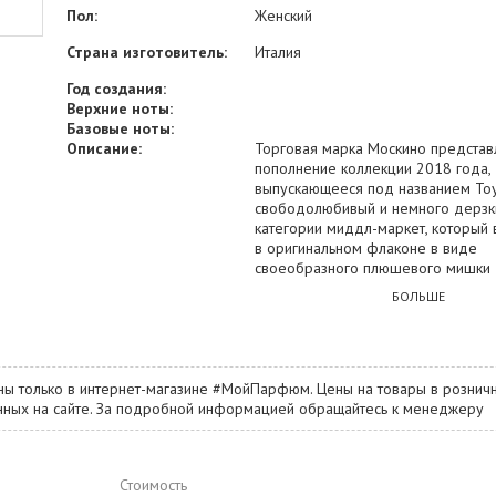
Пол:
Женский
Страна изготовитель:
Италия
Год создания:
Верхние ноты:
Базовые ноты:
Описание:
Торговая марка Москино представ
пополнение коллекции 2018 года,
выпускающееся под названием Toy 
свободолюбивый и немного дерзк
категории миддл-маркет, который 
в оригинальном флаконе в виде
своеобразного плюшевого мишки 
одно это делает композицию итал
БОЛЬШЕ
производства отличным подарком
очаровательных девушек, которые,
известно, просто обожают милые м
игрушки. Дополнительным сюрприз
станет тот факт, что внутри мишки 
ны только в интернет-магазине #МойПарфюм. Цены на товары в розничн
невероятно привлекательная аром
занных на сайте. За подробной информацией обращайтесь к менеджеру
эссенция, наполненная приятным 
фруктово-цитрусовых сочетаний. 
о вступительных оттенках гармони
Стоимость
яблока и мандарина, обрамленных