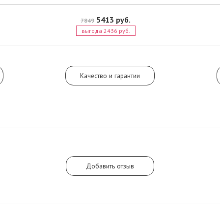
лесной магнолии белого сорта. Це
пирамиды Toy 2 отражен в сочета
5413 руб.
7849
сладкого пиона, восточного жасми
выгода 2436 руб.
белой смородины. Мускусно-санд
переплетение наполнит базу аром
божественным уютом.
Качество и гарантии
Добавить отзыв