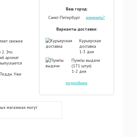
Ваш город:
Санкт-Петербург
изменить?
Варианты доставки:
Курьерская
ляет свежее
доставка
1-3 дня
2. Это
ий аромат
Пункты выдачи
выпускается
(171 штук)
1-2 дня
Тедди. Уже
ьянского
подробнее
 для
 как
ягкие
ом для них
скрывается
ых магазинах могут
атическая
подбором
Мы говорим
чного дуэта
 ноткой