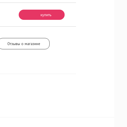
нтр
ниях
на и сочной
купить
аловое
ат
Отзывы о магазине