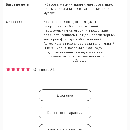
Базовые ноты:
тубероза, жасмин, иланг-иланг, роза, ирис,
цветы апельсина кедр, сандал, ветивер,
мускус
Описание:
Композиция Cobra, относящаяся к
флористической и ориентальной
парфюмерным категориям, продолжает
развивать гениальные идеи парфюмерных
мастеров французской компании Жан
Артес. На этот раз слово взял талантливый
Инеке Руланд, который в 2009 году
подготовил великолепную женскую
парфюмерную воду, размещенную в
БОЛЬШЕ
стильном, обвитом змеей флаконе.
Парфюм нацелен на выделение образа
Отзывов: 21
своей владелицы среди однотипной
толпы, для чего в композиции были
задействованы несколько десятков
сбалансированных ингредиентов. Аромат
имеет насыщенное цитрусовое
вступление, в котором соединяются ноты
Доставка
апельсина и танжерина, поддержанные
дуэтом альдегидов и бархатцев. Персик и
жасмин наполнят сердце восторженным
благоуханием, обрамляясь
Качество и гарантии
второстепенными аккордами специй,
красных ягод и ирисового корня.
Парфюмеру осталось лишь раскрыть
шлейф, в который были добавлены ноты