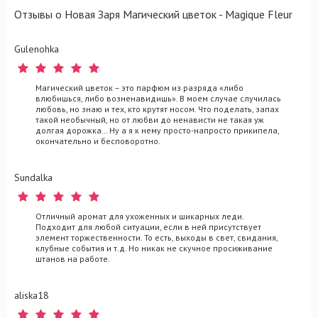
Отзывы о Новая Заря Магический цветок - Magique Fleur
Gulenohka
Магический цветок – это парфюм из разряда «либо
влюбишься, либо возненавидишь». В моем случае случилась
любовь, но знаю и тех, кто крутят носом. Что поделать, запах
такой необычный, но от любви до ненависти не такая уж
долгая дорожка… Ну а я к нему просто-напросто прикипела,
окончательно и бесповоротно.
Sundalka
Отличный аромат для ухоженных и шикарных леди.
Подходит для любой ситуации, если в ней присутствует
элемент торжественности. То есть, выходы в свет, свидания,
клубные события и т.д. Но никак не скучное просиживание
штанов на работе.
aliska18