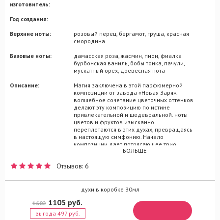
изготовитель:
Год создания:
Верхние ноты:
розовый перец, бергамот, груша, красная
смородина
Базовые ноты:
дамасская роза, жасмин, пион, фиалка
бурбонская ваниль, бобы тонка, пачули,
мускатный орех, древесная нота
Описание:
Магия заключена в этой парфюмерной
композиции от завода «Новая Заря».
волшебное сочетание цветочных оттенков
делают эту композицию по истине
привлекательной и шедевральной. ноты
цветов и фруктов изысканно
переплетаются в этих духах, превращаясь
в настоящую симфонию. Начало
композиции дает потрясающее трио
БОЛЬШЕ
свежей груди, кислинки красной
смородины и освежающего бергамота.
Отзывов: 6
Розовый перец прибавляет композиции
темперамента. В сердце гармонично
сплетаются ноты пиона, шикарной дамской
розы, яркого жасмина и нежной фиалки. В
духи в коробке 30мл
шлейфе представлены ноты пачули и
1105 руб.
1602
основательные древесные аккорды,
которые отлично сочетаются с мускатным
выгода 497 руб.
орехом, нежной бурбоновой ванилью и