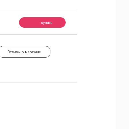
ромате 2004
ет их было
ными
е ноток
ердоранжа и
купить
Отзывы о магазине