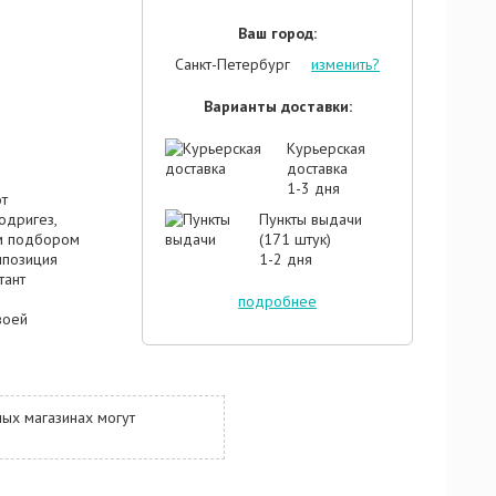
Ваш город:
Санкт-Петербург
изменить?
Варианты доставки:
Курьерская
доставка
1-3 дня
от
одригез,
Пункты выдачи
ым подбором
(171 штук)
мпозиция
1-2 дня
тант
подробнее
воей
ь покорять
дом. Парфюм
торого
ся по
ых магазинах могут
хорошо
. В мелодии
 россыпь