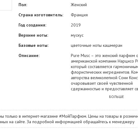
Пол:
Женский
Страна изготовитель:
Франция
Год создания:
2019
Верхние ноты:
мускус
Базовые ноты:
цветочные ноты кашмеран
Описание:
Pure Musc – это женский парфюм 
американской компании Нарцисо Р
который составляется гармоничн
флористических ингредиентов. Ко
авторства великолепной Сони Конс
очаровывает своей чувственной
сдержанностью и предоставляет с
владелице уникальную возможност
БОЛЬШЕ
окружающих мужчин одним взгля
элитной категории, презентация ко
состоялась в 2019 году, разливает
ны только в интернет-магазине #МойПарфюм. Цены на товары в розничн
строгим и элегантным флаконам, 
занных на сайте. За подробной информацией обращайтесь к менеджеру
заметным на парфюмерных полках
Pure Musc вы наверняка услышите
ароматических аккордов, которые