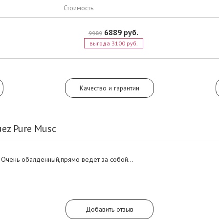
присутствовали в оригинальном а
Стоимость
года выпуска. По прошествии 15 л
решено дополнить более актуаль
сочетаниями, выстроенными на баз
6889 руб.
9989
ванили, жасмина, иланг-иланга, фл
выгода 3100 руб.
мускуса.
Качество и гарантии
uez Pure Musc
Очень обалденный,прямо ведет за собой...
Добавить отзыв