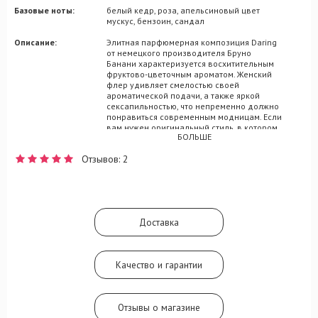
Базовые ноты:
белый кедр, роза, апельсиновый цвет
мускус, бензоин, сандал
Описание:
Элитная парфюмерная композиция Daring
от немецкого производителя Бруно
Банани характеризуется восхитительным
фруктово-цветочным ароматом. Женский
флер удивляет смелостью своей
ароматической подачи, а также яркой
сексапильностью, что непременно должно
понравиться современным модницам. Если
вам нужен оригинальный стиль, в котором
БОЛЬШЕ
раскрывается ваш игривый и своенравный
нрав, то Daring придется вам по душе. Эта
Отзывов: 2
композиция начнется для вас россыпью
фруктовых переплетений, в которых
основное место занимают вкусные нотки
спелого яблока и сладенького персика,
оттененного освежающим мотивом
бергамота. Центром аромата выступили
Доставка
оттенки роскошной розы, смешивающиеся
с цветами апельсина, а также хвойно-
сливочным мотивом кедра.
Качество и гарантии
Отзывы о магазине