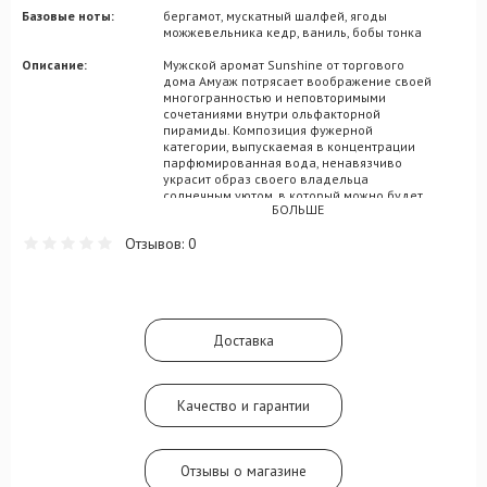
Базовые ноты:
бергамот, мускатный шалфей, ягоды
можжевельника кедр, ваниль, бобы тонка
Описание:
Мужской аромат Sunshine от торгового
дома Амуаж потрясает воображение своей
многогранностью и неповторимыми
сочетаниями внутри ольфакторной
пирамиды. Композиция фужерной
категории, выпускаемая в концентрации
парфюмированная вода, ненавязчиво
украсит образ своего владельца
солнечным уютом, в который можно будет
БОЛЬШЕ
закутаться в холодную погоду и
почувствовать себя в полном комфорте и
Отзывов: 0
безопасности. Аромат раскрывается на
кожных покровах расслабляющим мотивом
опьяняющего бренди, подкрепленного
созвучием лаванды, бессмертника и
сочного апельсина. Центр аромата
украшают можжевеловые плоды,
Доставка
мускатный шалфей и бергамот, со
шлейфовой поддержкой из кедра, ванили
и бобов тонка.
Качество и гарантии
Отзывы о магазине