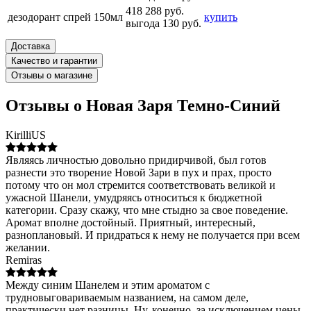
418
288 руб.
дезодорант спрей 150мл
купить
выгода 130 руб.
Доставка
Качество и гарантии
Отзывы о магазине
Отзывы о Новая Заря Темно-Синий
KirilliUS
Являясь личностью довольно придирчивой, был готов
разнести это творение Новой Зари в пух и прах, просто
потому что он мол стремится соответствовать великой и
ужасной Шанели, умудряясь относиться к бюджетной
категории. Сразу скажу, что мне стыдно за свое поведение.
Аромат вполне достойный. Приятный, интересный,
разноплановый. И придраться к нему не получается при всем
желании.
Remiras
Между синим Шанелем и этим ароматом с
трудновыговариваемым названием, на самом деле,
практически нет разницы. Ну, конечно, за исключением цены,