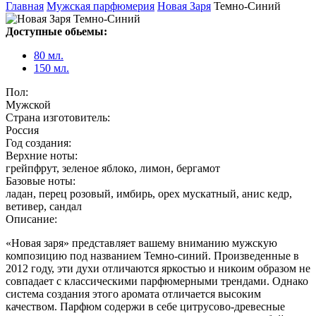
Главная
Мужская парфюмерия
Новая Заря
Темно-Синий
Доступные обьемы:
80 мл.
150 мл.
Пол:
Мужской
Страна изготовитель:
Россия
Год создания:
Верхние ноты:
грейпфрут, зеленое яблоко, лимон, бергамот
Базовые ноты:
ладан, перец розовый, имбирь, орех мускатный, анис кедр,
ветивер, сандал
Описание:
«Новая заря» представляет вашему вниманию мужскую
композицию под названием Темно-синий. Произведенные в
2012 году, эти духи отличаются яркостью и никоим образом не
совпадает с классическими парфюмерными трендами. Однако
система создания этого аромата отличается высоким
качеством. Парфюм содержи в себе цитрусово-древесные