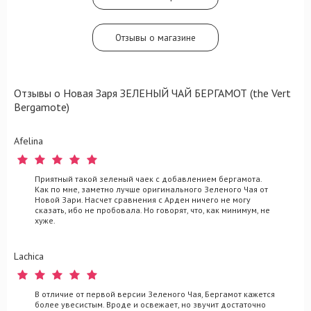
мотива цитрусовой цедры пикантно
завершает филигранную мелодию
Зеленый Чай/Бергамот.
Отзывы о магазине
Отзывы о Новая Заря ЗЕЛЕНЫЙ ЧАЙ БЕРГАМОТ (the Vert
Bergamote)
Afelina
Приятный такой зеленый чаек с добавлением бергамота.
Как по мне, заметно лучше оригинального Зеленого Чая от
Новой Зари. Насчет сравнения с Арден ничего не могу
сказать, ибо не пробовала. Но говорят, что, как минимум, не
хуже.
Lachica
В отличие от первой версии Зеленого Чая, Бергамот кажется
более увесистым. Вроде и освежает, но звучит достаточно