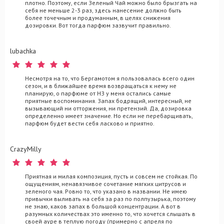
плотно. Поэтому, если Зеленый Чай можно было брызгать на
себя не меньше 2-3 раз, здесь нанесение должно быть
более точечным и продуманным, в целях снижения
дозировки. Вот тогда парфюм зазвучит правильно.
lubachka
Несмотря на то, что Бергамотом я пользовалась всего один
сезон, и в ближайшее время возвращаться к нему не
планирую, о парфюме от НЗ у меня остались самые
приятные воспоминания. Запах бодрящий, интересный, не
вызывающий ни отторжения, ни претензий. Да, дозировка
определенно имеет значение. Но если не перебарщивать,
парфюм будет вести себя ласково и приятно.
CrazyMilly
Приятная и милая композиция, пусть и совсем не стойкая. По
ощущениям, ненавязчивое сочетание мягких цитрусов и
зеленого чая. Ровно то, что указано в названии. Не имею
привычки выливать на себя за раз по полпузырька, поэтому
не знаю, каков запах в большой концентрации. А вот в
разумных количествах это именно то, что хочется слышать в
своей ауре в теплую погоду (примерно с апреля по