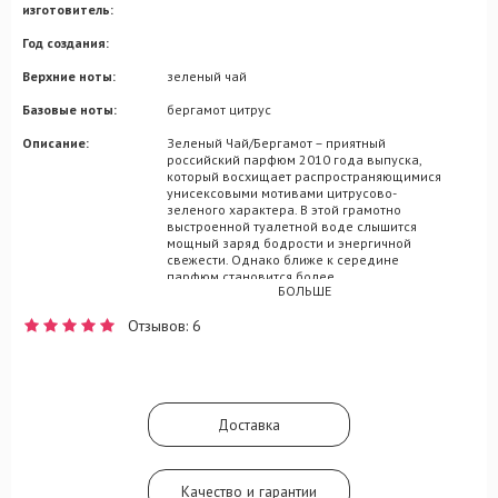
изготовитель:
Год создания:
Верхние ноты:
зеленый чай
Базовые ноты:
бергамот цитрус
Описание:
Зеленый Чай/Бергамот – приятный
российский парфюм 2010 года выпуска,
который восхищает распространяющимися
унисексовыми мотивами цитрусово-
зеленого характера. В этой грамотно
выстроенной туалетной воде слышится
мощный заряд бодрости и энергичной
свежести. Однако ближе к середине
парфюм становится более
БОЛЬШЕ
умиротворяющим, благодаря чему его
владелец или владелица смогут
Отзывов: 6
расслабиться и отдохнуть от любых
проблем, которые возникли на горизонте
их жизненного пути. Деликатная,
чувственная и немногословная
композиция с говорящим названием
открывается свежими нотками бергамота,
Доставка
который, по большей части, и несет в себе
энергичную нагрузку. В среднем аккорде
прозвучит оттенок зеленого чая,
способный успокоить вашу душу своим
Качество и гарантии
благозвучием. Горчинка шлейфового