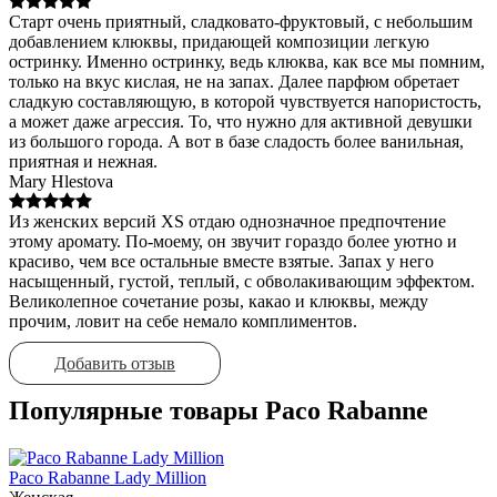
Старт очень приятный, сладковато-фруктовый, с небольшим
добавлением клюквы, придающей композиции легкую
остринку. Именно остринку, ведь клюква, как все мы помним,
только на вкус кислая, не на запах. Далее парфюм обретает
сладкую составляющую, в которой чувствуется напористость,
а может даже агрессия. То, что нужно для активной девушки
из большого города. А вот в базе сладость более ванильная,
приятная и нежная.
Mary Hlestova
Из женских версий XS отдаю однозначное предпочтение
этому аромату. По-моему, он звучит гораздо более уютно и
красиво, чем все остальные вместе взятые. Запах у него
насыщенный, густой, теплый, с обволакивающим эффектом.
Великолепное сочетание розы, какао и клюквы, между
прочим, ловит на себе немало комплиментов.
Добавить отзыв
Популярные товары Paco Rabanne
Paco Rabanne Lady Million