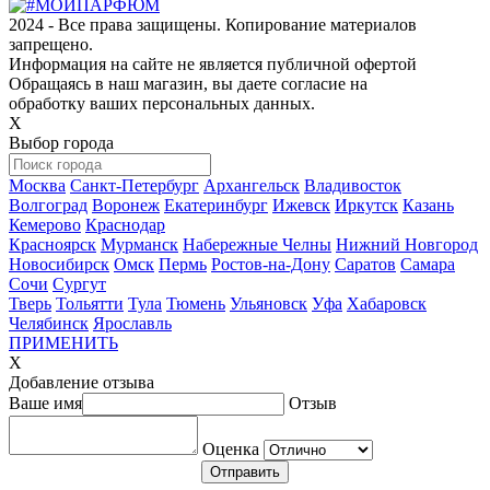
2024 - Все права защищены. Копирование материалов
запрещено.
Информация на сайте не является публичной офертой
Обращаясь в наш магазин, вы даете согласие на
обработку ваших персональных данных.
Х
Выбор города
Москва
Санкт-Петербург
Архангельск
Владивосток
Волгоград
Воронеж
Екатеринбург
Ижевск
Иркутск
Казань
Кемерово
Краснодар
Красноярск
Мурманск
Набережные Челны
Нижний Новгород
Новосибирск
Омск
Пермь
Ростов-на-Дону
Саратов
Самара
Сочи
Сургут
Тверь
Тольятти
Тула
Тюмень
Ульяновск
Уфа
Хабаровск
Челябинск
Ярославль
ПРИМЕНИТЬ
Х
Добавление отзыва
Ваше имя
Отзыв
Оценка