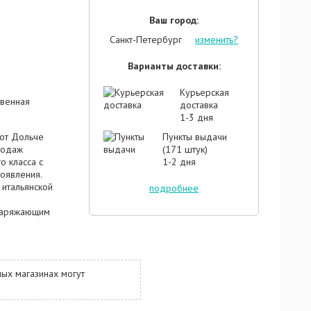
Ваш город:
Санкт-Петербург
изменить?
Варианты доставки:
Курьерская
твенная
доставка
1-3 дня
от Дольче
Пункты выдачи
родаж
(171 штук)
о класса с
1-2 дня
появления.
 итальянской
подробнее
заряжающим
м, и
 наверняка
ные
летающие в
ых магазинах могут
лановых
скрыто
ее