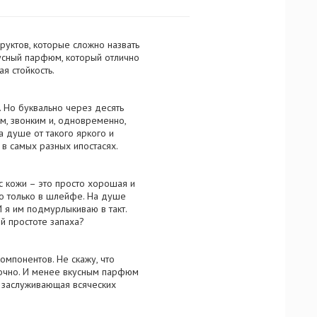
руктов, которые сложно назвать
усный парфюм, который отлично
я стойкость.
 Но буквально через десять
м, звонким и, одновременно,
а душе от такого яркого и
 в самых разных ипостасях.
с кожи – это просто хорошая и
го только в шлейфе. На душе
И я им подмурлыкиваю в такт.
ой простоте запаха?
омпонентов. Не скажу, что
 точно. И менее вкусным парфюм
, заслуживающая всяческих