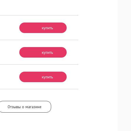
ая из
 Завершит
купить
купить
купить
Отзывы о магазине