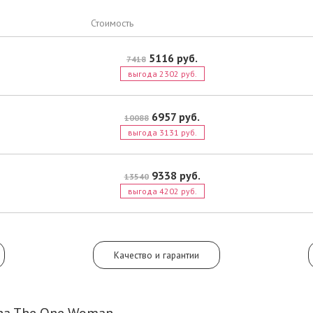
проследует цветочная составляющ
ландыша, жасмина, а также сливы.
Стоимость
аромат аккорд амбры и ветивера.
5116 руб.
7418
выгода 2302 руб.
6957 руб.
10088
выгода 3131 руб.
9338 руб.
13540
выгода 4202 руб.
Качество и гарантии
na The One Woman