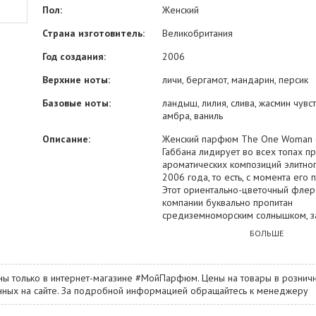
Пол:
Женский
Страна изготовитель:
Великобритания
Год создания:
2006
Верхние ноты:
личи, бергамот, мандарин, персик
Базовые ноты:
ландыш, лилия, слива, жасмин чувс
амбра, ваниль
Описание:
Женский парфюм The One Woman 
Габбана лидирует во всех топах п
ароматических композиций элитног
2006 года, то есть, с момента его 
Этот ориентально-цветочный флер
компании буквально пропитан
средиземноморским солнышком, 
девушку и прекрасным настроение
БОЛЬШЕ
изрядной энергичностью. Вы также
оцените по достоинству гармонич
сочетания The One Woman, переп
ны только в интернет-магазине #МойПарфюм. Цены на товары в розничн
себе большое количество разноп
занных на сайте. За подробной информацией обращайтесь к менеджеру
ингредиентов. Начало аромата ра
мотивами персика и цитрусов. Дал