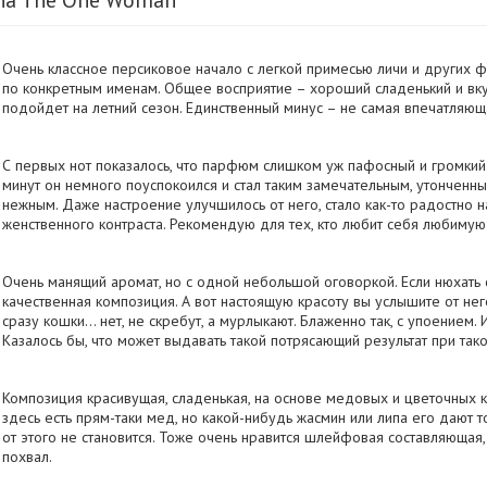
Очень классное персиковое начало с легкой примесью личи и других ф
по конкретным именам. Общее восприятие – хороший сладенький и вк
подойдет на летний сезон. Единственный минус – не самая впечатляюща
С первых нот показалось, что парфюм слишком уж пафосный и громкий.
минут он немного поуспокоился и стал таким замечательным, утонченны
нежным. Даже настроение улучшилось от него, стало как-то радостно н
женственного контраста. Рекомендую для тех, кто любит себя любимую
Очень манящий аромат, но с одной небольшой оговоркой. Если нюхать 
качественная композиция. А вот настоящую красоту вы услышите от не
сразу кошки… нет, не скребут, а мурлыкают. Блаженно так, с упоением. 
Казалось бы, что может выдавать такой потрясающий результат при так
Композиция красивущая, сладенькая, на основе медовых и цветочных к
здесь есть прям-таки мед, но какой-нибудь жасмин или липа его дают
от этого не становится. Тоже очень нравится шлейфовая составляющая
похвал.