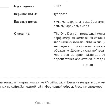
Год создания:
2013
Верхние ноты:
тубероза
Базовые ноты:
личи, мандарин, ландыш, бергамот 
ваниль, карамель, амбра
Описание:
The One Desire – роскошная женс
парфюмерная композиция, создан
творцами из Дольче Габбана спец
тех леди, которые стремятся ко в
обожанию. Достичь указанной цели
многогранные ориентально-цвето
переплетения аромата 2013 года в
которых есть и сладость, и нежность
БОЛЬШЕ
Это невероятное манящее облако
характеризуется глубиной своего
гармоничного раскрытия, а также 
буквально «трехмерным» эффектом
ны только в интернет-магазине #МойПарфюм. Цены на товары в розничн
парфюме отвечают сочетания лан
занных на сайте. За подробной информацией обращайтесь к менеджеру
мандарина, карамели, личи, бергам
сандаловой древесины и туберозы
Стоимость