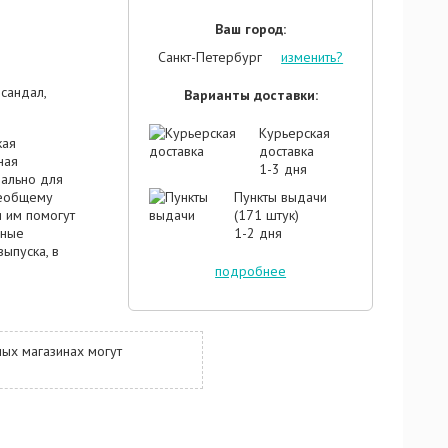
Ваш город:
Санкт-Петербург
изменить?
сандал,
Варианты доставки:
Курьерская
кая
доставка
ная
1-3 дня
иально для
сеобщему
Пункты выдачи
 им помогут
(171 штук)
чные
1-2 дня
ыпуска, в
, и теплота.
подробнее
окружающим,
. За него в
ых магазинах могут
дыша,
ота,
.