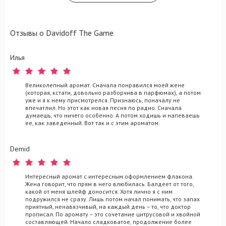
Отзывы о Davidoff The Game
Илья
Великолепный аромат. Сначала понравился моей жене
(которая, кстати, довольно разборчива в парфюмах), а потом
уже и я к нему присмотрелся. Признаюсь, поначалу не
впечатлил. Но этот как новая песня по радио. Сначала
думаешь, что ничего особенно. А потом ходишь и напеваешь
ее, как заведенный. Вот так и с этим ароматом.
Demid
Интересный аромат с интересным оформлением флакона.
Жена говорит, что прям в него влюбилась. Балдеет от того,
какой от меня шлейф доносится. Хотя лично я с ним
подружился не сразу. Лишь потом начал понимать, что запах
приятный, ненавязчивый, на каждый день – то, что доктор
прописал. По аромату – это сочетание цитрусовой и хвойной
составляющей. Начало сладковатое, продолжение более