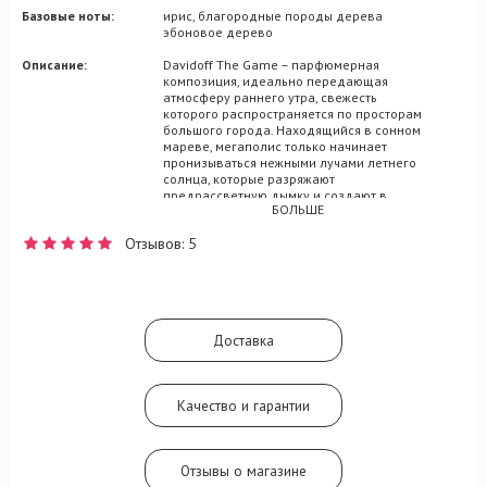
Базовые ноты:
ирис, благородные породы дерева
эбоновое дерево
Описание:
Davidoff The Game – парфюмерная
композиция, идеально передающая
атмосферу раннего утра, свежесть
которого распространяется по просторам
большого города. Находящийся в сонном
мареве, мегаполис только начинает
пронизываться нежными лучами летнего
солнца, которые разряжают
предрассветную дымку и создают в
БОЛЬШЕ
воздухе самые необычные ароматические
переплетения. С приходом утра, вы снова
Отзывов: 5
вступаете в игру, целью которой будет
достижение полного и безоговорочного
успеха на выбранном вами поприще. В
этом вам помогут вступительные ноты
джина и можжевельника, сердечный мотив
цветущего ириса и благородной
Доставка
древесины, а также завершающая нотка
эбена.
Качество и гарантии
Отзывы о магазине