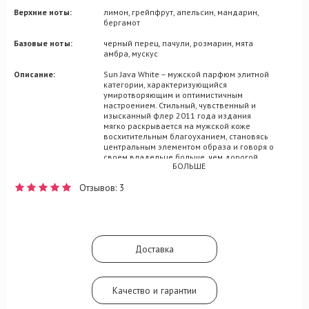
Верхние ноты:
лимон, грейпфрут, апельсин, мандарин,
бергамот
Базовые ноты:
черный перец, пачули, розмарин, мята
амбра, мускус
Описание:
Sun Java White – мужской парфюм элитной
категории, характеризующийся
умиротворяющим и оптимистичным
настроением. Стильный, чувственный и
изысканный флер 2011 года издания
мягко раскрывается на мужской коже
восхитительным благоуханием, становясь
центральным элементом образа и говоря о
своем владельце больше, чем дорогой
БОЛЬШЕ
костюм или золотые часы. Гармоничный
флер для ценителя эксклюзивных запахов
Отзывов: 3
стойко прозвучит изобилующими
мотивами корсиканского апельсина,
сочного бергамота и спелого мандарина.
Сердечным этапом раскрытия
ароматического сюжета Sun Java White
выступают переплетения арбуза и герани,
Доставка
подкрепленные исключительностью
оттенков ванили и мускуса.
Качество и гарантии