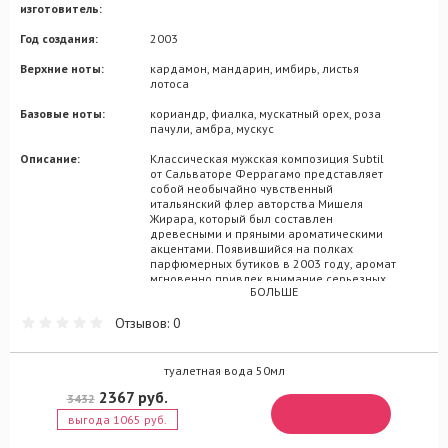
изготовитель:
Год создания:
2003
Верхние ноты:
кардамон, мандарин, имбирь, листья
лотоса
Базовые ноты:
кориандр, фиалка, мускатный орех, роза
пачули, амбра, мускус
Описание:
Классическая мужская композиция Subtil
от Сальваторе Феррагамо представляет
собой необычайно чувственный
итальянский флер авторства Мишеля
Жирара, который был составлен
древесными и пряными ароматическими
акцентами. Появившийся на полках
парфюмерных бутиков в 2003 году, аромат
мгновенно привлек внимание серьезных
БОЛЬШЕ
мужчин элегантного образа, стремящихся
наполнить его еще большей
Отзывов: 0
роскошностью, утонченностью и
соблазном. Вместе с Subtil мужчина будет
выглядеть благополучным, надежным и
целеустремленным, способным свернуть
туалетная вода 50мл
горы не только ради себя, но и ради всех,
2367 руб.
3432
кто его окружает. Добиться этому Мишелю
Жирару удалось с помощью аккордов
выгода 1065 руб.
фиалки, имбиря, янтаря, полыни и т.д.