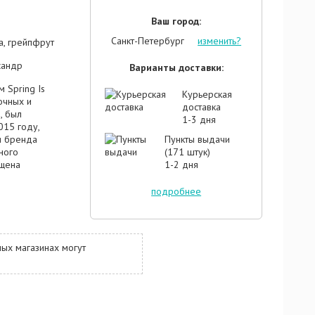
Ваш город:
Санкт-Петербург
изменить?
а, грейпфрут
сандр
Варианты доставки:
 Spring Is
Курьерская
очных и
доставка
, был
1-3 дня
015 году,
и бренда
Пункты выдачи
ного
(171 штук)
щена
1-2 дня
 Природа
мней спячки,
подробнее
лнечными
обходимо
им
ческая
ых магазинах могут
льный
Мекс
ддержке
ьного