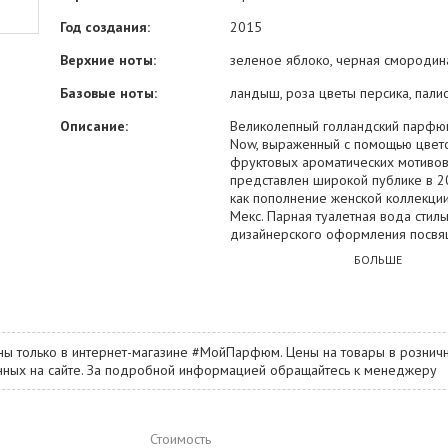
Год создания:
2015
Верхние ноты:
зеленое яблоко, черная смородин
Базовые ноты:
ландыш, роза цветы персика, пали
Описание:
Великолепный голландский парфюм
Now, выраженный с помощью цвет
фруктовых ароматических мотивов
представлен широкой публике в 2
как пополнение женской коллекци
Мекс. Парная туалетная вода стиль
дизайнерского оформления посвя
самому началу весеннего сезона.
БОЛЬШЕ
вокруг начинает просыпаться от зи
прогреваясь первыми теплыми со
лучиками. И девушкам просто не
наполнить свою душу романтическ
настроем, чем и займется аромати
ны только в интернет-магазине #МойПарфюм. Цены на товары в розничн
композиция Spring Is Now. Трогате
занных на сайте. За подробной информацией обращайтесь к менеджеру
парфюмерный сюжет аромата от 
раскрывается аккордами граната и
черносмородиновых ягод, при по
ландыша и розы, а также оригинал
Стоимость