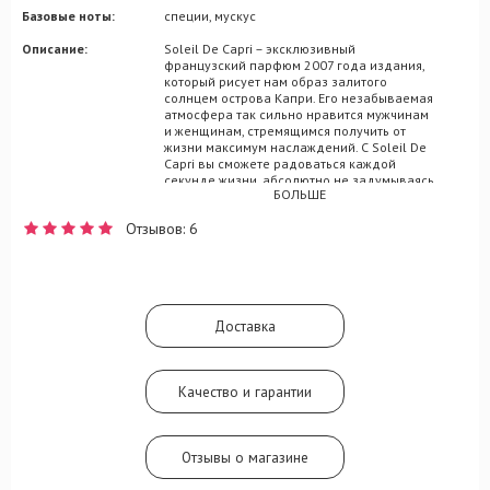
Базовые ноты:
специи, мускус
Описание:
Soleil De Capri – эксклюзивный
французский парфюм 2007 года издания,
который рисует нам образ залитого
солнцем острова Капри. Его незабываемая
атмосфера так сильно нравится мужчинам
и женщинам, стремящимся получить от
жизни максимум наслаждений. С Soleil De
Capri вы сможете радоваться каждой
секунде жизни, абсолютно не задумываясь
БОЛЬШЕ
о проблемах. Возможно, это делает
композицию несколько
Отзывов: 6
узкоспециализированной и
неподходящей под использование в
рабочей атмосфере. Зато расслабиться
под цветочно-фруктовые аккорды Soleil
De Capri вы сможете на все 100 процентов.
Вас окружат волшебные нотки кумквата,
Доставка
грейпфрута, белых цветов и мускуса, со
шлейфовым дополнением из потрясающих
восточных специй.
Качество и гарантии
Отзывы о магазине