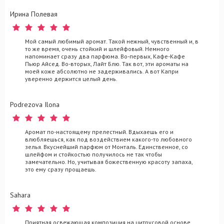
Ирина Полевая
Мой самый любимый аромат. Такой нежный, чувственный и, в
то же время, очень стойкий и шлейфовый. Немного
напоминает сразу два парфюма. Во-первых, Кафе-Кафе
Пьюр Айсед. Во-вторых, Лайт Блю. Так вот, эти ароматы на
моей коже абсолютно не задерживались. А вот Капри
уверенно держится целый день.
Podrezova Ilona
Аромат по-настоящему прелестный. Вдыхаешь его и
влюбляешься, как под воздействием какого-то любовного
зелья. Вкуснейший парфюм от Монталь. Единственное, со
шлейфом и стойкостью получилось не так чтобы
замечательно. Но, учитывая божественную красоту запаха,
это ему сразу прощаешь.
Sahara
Приятная освежающая композиция на цитрусовой основе,