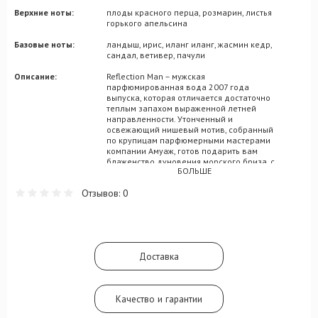
Верхние ноты:
плоды красного перца, розмарин, листья
горького апельсина
Базовые ноты:
ландыш, ирис, иланг иланг, жасмин кедр,
сандал, ветивер, пачули
Описание:
Reflection Man – мужская
парфюмированная вода 2007 года
выпуска, которая отличается достаточно
теплым запахом выраженной летней
направленности. Утонченный и
освежающий нишевый мотив, собранный
по крупицам парфюмерными мастерами
компании Амуаж, готов подарить вам
блаженство дуновения морского бриза, с
БОЛЬШЕ
характерными солоноватыми мотивами.
Вдохновляющий флер для оптимистичного
Отзывов: 0
молодого человека раскрывается
сочностью цитрусовых нот апельсиновых
листьев, подкрепленных переплетениями
розмарина и красного перца.
Интригующее вступление будет
продолжено сердечными оттенками
Доставка
нероли, иланг-иланга и жасмина, с
приятным ирисовым дополнением.
Завершением мелодии аромата Reflection
Man выступили сочетания сандала, кедра
Качество и гарантии
и пачули.