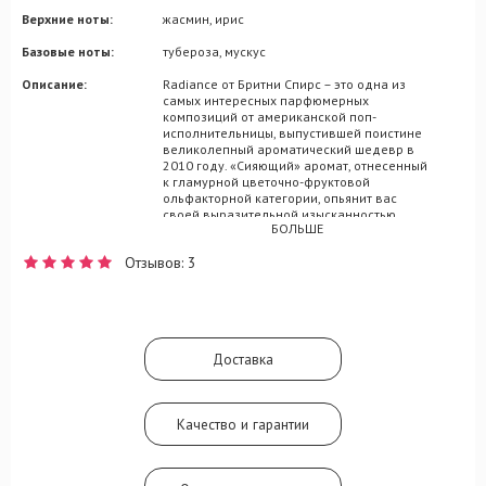
Верхние ноты:
жасмин, ирис
Базовые ноты:
тубероза, мускус
Описание:
Radiance от Бритни Спирс – это одна из
самых интересных парфюмерных
композиций от американской поп-
исполнительницы, выпустившей поистине
великолепный ароматический шедевр в
2010 году. «Сияющий» аромат, отнесенный
к гламурной цветочно-фруктовой
ольфакторной категории, опьянит вас
своей выразительной изысканностью,
БОЛЬШЕ
идеально подходящей под образ
элегантной и оптимистичной леди.
Отзывов: 3
Парфюм располагает блистательной
ароматической мелодией, привлекающей
внимание окружающих тем позитивом,
который излучается каждой парфюмерной
ноткой, каждым сочетанием. На начальном
этапе Radiance прозвучат очаровательные
Доставка
и зажигательные оттенки апельсинового
цветка, которые проявят себя сразу после
нажатия на пульверизатор необычного
флакончика с розовыми и голубыми
Качество и гарантии
камушками. Гармония сердечной части
мелодии Radiance будет выражаться
дуэтом ириса и жасмина, а мускусный
шлейф дополнится нотой проникновенной