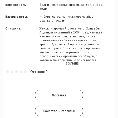
Верхние ноты:
белый чай, дерево хиноки, сандал, амбра,
кедр
Базовые ноты:
имбирь, лотос, малина, персик, айва
орхидея, пачули
Описание:
Женский аромат Provocative от Элизабет
Арден, выпущенный в 2004 году, намекает
нам на то, что прекрасная леди может
привлекать к себе внимание не только
красотой, но легкой провокационностью
своего образа. Это может быть проявлено
как во внешних очертаниях, так и
особенностями ароматической ауры, в
которую так гармонично вписывается
БОЛЬШЕ
парфюмерный шедевр Provocative.
Элитная композиция цветочной категории
Отзывов: 0
впечатлит вас интригующими акцентами
замороженной айвы, имбирной лилии,
персика и малины. К ним в сердечной
части присоединятся мотивы абрикоса,
цветущей папайи и загадочной ночной
орхидеи. Очаровательный шлейф
Доставка
композиции составлен нотами хиноки,
сандала, японского кедра и белого песка.
Качество и гарантии