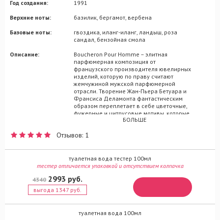
Год создания:
1991
Верхние ноты:
базилик, бергамот, вербена
Базовые ноты:
гвоздика, иланг-иланг, ландыш, роза
сандал, бензойная смола
Описание:
Boucheron Pour Homme – элитная
парфюмерная композиция от
французского производителя ювелирных
изделий, которую по праву считают
жемчужиной мужской парфюмерной
отрасли. Творение Жан-Пьера Бетуара и
Франсиса Деламонта фантастическим
образом переплетает в себе цветочные,
фужерные и цитрусовые мотивы, которые
БОЛЬШЕ
составлены из исключительно
натуральных ингредиентов. Идеальный
Отзывов: 1
вариант для дневного или вечернего
применения, раскрывающий свои
ароматические объятья в переплетении
оттенков бергамота, апельсина и
туалетная вода тестер 100мл
мандарина. Цитрусовый взрыв будет
тестер отличается упаковкой и отсутствием колпачка
оттенен полутонами лимонной вербены и
2993 руб.
4340
базилика, с продолжением из цветочных
аккордов роз, ландышей, жасминов и
выгода 1347 руб.
гвоздик.
туалетная вода 100мл