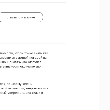
сть сердца
ого перца и
ми
 мускуса.
Отзывы о магазине
ности, чтобы точно знать, как
справился с летней погодой на
ренно. Ненавязчиво отзвучал
 активности, окончательно
ах, по-моему, очень
рной активности, энергичности и
орый уверен в своих силах и