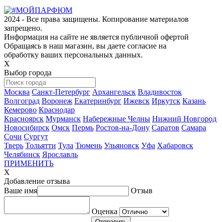
2024 - Все права защищены. Копирование материалов
запрещено.
Информация на сайте не является публичной офертой
Обращаясь в наш магазин, вы даете согласие на
обработку ваших персональных данных.
Х
Выбор города
Москва
Санкт-Петербург
Архангельск
Владивосток
Волгоград
Воронеж
Екатеринбург
Ижевск
Иркутск
Казань
Кемерово
Краснодар
Красноярск
Мурманск
Набережные Челны
Нижний Новгород
Новосибирск
Омск
Пермь
Ростов-на-Дону
Саратов
Самара
Сочи
Сургут
Тверь
Тольятти
Тула
Тюмень
Ульяновск
Уфа
Хабаровск
Челябинск
Ярославль
ПРИМЕНИТЬ
Х
Добавление отзыва
Ваше имя
Отзыв
Оценка