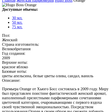
Главная
Женская парфюмерия
Hugo Boss
Orange
Доступные обьемы:
30 мл.
50 мл.
75 мл.
Пол:
Женский
Страна изготовитель:
Великобритания
Год создания:
2009
Верхние ноты:
красное яблоко
Базовые ноты:
цветы апельсина, белые цветы олива, сандал, ваниль
Описание:
Премьера Orange от Хьюго Босс состоялась в 2009 году. Миру
был представлен поистине фантастический женский аромат,
наполненный прелестными парфюмерными сочетаниями
цветочной категории, очаровывающими с первого вздоха
своей чувственной эмоциональностью. Посредством
использования Orange в своем образе вы сможете добавить