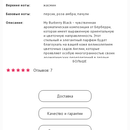
Верхние ноты:
жасмин
Базовые ноты:
персик, роза амбра, пачули
Описание:
My Burberry Black – чувственная
ароматическая композиция от Бёрберри,
которая имеет выраженную ориентальную
и цветочную направленность. Этот
стильный и элегантный парфюм будет
благоухать на вашей коже великолепием
цветочных садов Англии, которые
проявляют особую многогранностью своих
ароматических переплетений в теплые
БОЛЬШЕ
летние ночи. Волнительная композиция
для женщин My Burberry Black
Отзывов: 7
раскрывается на коже феноменальной
парфюмерной мелодией, чья
гармоничность заслуживает выражения в
настоящем музыкальном произведении
классической направленности. Аромат
состоит из оттенков жасмина, пачули,
Доставка
амбры, розы и персика.
Качество и гарантии