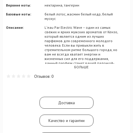
Верхние ноты:
нектарина, тангерин
Базовые ноты:
белый лотос, жасмин белый кедр, белый
мускус
Описание:
L`eau Par Electric Wave – один из самых
свежих и ярких мужских ароматов от Кензо,
который является одним из лучших
парфюмов для современного молодого
человека. Если вы привыкли жить в
стремительном ритме большого города, но
вам не всегда хватает энергии и
жизненных сил для его поддержания,
данный парфюм станет вашей палочкой-
БОЛЬШЕ
выручалочкой. В его составе собраны
великолепные цитрусовые и фужерные
Отзывов: 0
переплетения, наполненные активностью,
динамизмом и энергичностью. Одно
нажатие на пульверизатор L`eau Par
Electric Wave гарантирует заряд сил,
которого хватит до конца дня, а может и
дольше. В композиции присутствуют
Доставка
аккорды розового грейпфрута и юзу, в
сочетании с зеленым яблоком, листьями
мяты и бобами тонка.
Качество и гарантии