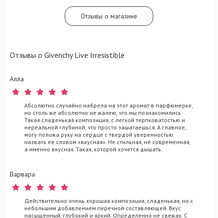
Отзывы о магазине
Отзывы о Givenchy Live Irresistible
Алла
Абсолютно случайно набрела на этот аромат в парфюмерке,
но столь же абсолютно не жалею, что мы познакомились.
Такая сладенькая композиция, с легкой терпковатостью и
нереальной глубиной, что просто зашатаешься. А главное,
могу положа руку на сердце с твердой уверенностью
назвать ее словом «вкусная». Не стильная, не современная,
а именно вкусная. Такая, которой хочется дышать.
Варвара
Действительно очень хорошая композиция, сладенькая, но с
небольшим добавлением перечной составляющей. Вкус
насыщенный, глубокий и яркий. Определенно не свежак. С