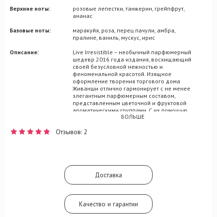
Верхние ноты:
розовые лепестки, танжерин, грейпфрут,
ананас
Базовые ноты:
маракуйя, роза, перец пачули, амбра,
пралине, ваниль, мускус, ирис
Описание:
Live Irresistible – необычный парфюмерный
шедевр 2016 года издания, восхищающий
своей безусловной нежностью и
феноменальной красотой. Изящное
оформление творения торгового дома
Живанши отлично гармонирует с не менее
элегантным парфюмерным составом,
представленным цветочной и фруктовой
ароматическими группами. С их помощью
БОЛЬШЕ
мастерам парфюмерного жанра удалось
достичь максимальной грациозности и
Отзывов: 2
легкости восприятия этой композиции,
популярность которой среди молодежи не
вызывает сомнения. Вкусная туалетная
водичка Live Irresistible составлена
нотками древесины, перца, груши, ананаса,
розы и малины.
Доставка
Качество и гарантии